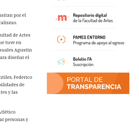
nsitan por el
ralismo.
cultad de Artes
ue tuve en
Visuales Agustín
ara diseñar el
ntiles, Federico
bilidades de
tes y las
Atlético
ar personas y