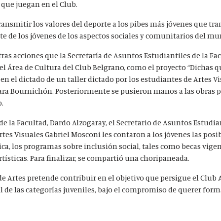
 que juegan en el Club.
ansmitir los valores del deporte a los pibes más jóvenes que tra
te de los jóvenes de los aspectos sociales y comunitarios del mu
ras acciones que la Secretaría de Asuntos Estudiantiles de la Fa
el Área de Cultura del Club Belgrano, como el proyecto “Dichas q
ó en el dictado de un taller dictado por los estudiantes de Artes 
ara Bournichón. Posteriormente se pusieron manos a las obras p
b.
e la Facultad, Dardo Alzogaray, el Secretario de Asuntos Estudia
tes Visuales Gabriel Mosconi les contaron a los jóvenes las posi
ca, los programas sobre inclusión social, tales como becas vigen
artísticas. Para finalizar, se compartió una choripaneada.
de Artes pretende contribuir en el objetivo que persigue el Club 
 de las categorías juveniles, bajo el compromiso de querer form