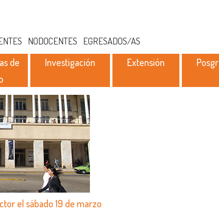
ENTES
NODOCENTES
EGRESADOS/AS
as de
Investigación
Extensión
Posg
o
ector el sábado 19 de marzo