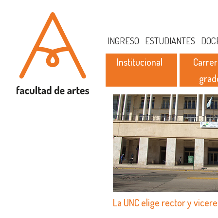
INGRESO
ESTUDIANTES
DOC
Institucional
Carrer
grad
La UNC elige rector y vicer