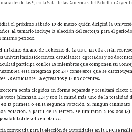
nará desde las 9, en la Sala de las Américas del Pabellón Argent
idirá el próximo sábado 19 de marzo quién dirigirá la Univers
ños. El temario incluye la elección del rector/a para el período
 el mismo período.
el máximo órgano de gobierno de la UNC. En ella están represe
os universitarios (docentes, estudiantes, egresados y no docente
 facultad participa con los 18 miembros que componen su Consej
 Asamblea está integrada por 247 consejeros que se distribuyen
es; 78 estudiante; 26 egresados y 13 no docentes.
errector/a serán elegidos en forma separada y resultará electo 
e votos (alcanzan 124 y son la mitad más uno de la totalidad
 en la primera o en la segunda votación. Si ningún candidato
a votación, a partir de la tercera, se limitarán a los dos (2
posibilidad de voto en blanco.
ia convocada para la elección de autoridades en la UNC se realiz