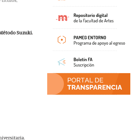
 títulos,
 Método Suzuki.
iversitaria.