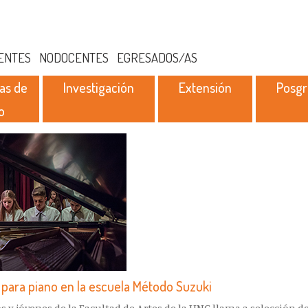
ENTES
NODOCENTES
EGRESADOS/AS
as de
Investigación
Extensión
Posg
o
para piano en la escuela Método Suzuki