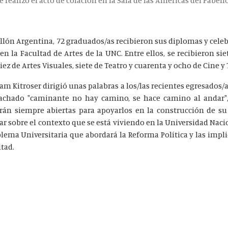
e realizó el acto de colación en la Sala de las Américas del Pabel
ellón Argentina, 72 graduados/as recibieron sus diplomas y celeb
n la Facultad de Artes de la UNC. Entre ellos, se recibieron sie
z de Artes Visuales, siete de Teatro y cuarenta y ocho de Cine y 
iam Kitroser dirigió unas palabras a los/las recientes egresados
achado "caminante no hay camino, se hace camino al andar",
arán siempre abiertas para apoyarlos en la construcción de s
r sobre el contexto que se está viviendo en la Universidad Naci
ablema Universitaria que abordará la Reforma Política y las impl
ltad.