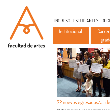
INGRESO
ESTUDIANTES
DOC
Institucional
Carrer
grad
72 nuevos egresados/as de 