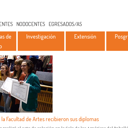
ENTES
NODOCENTES
EGRESADOS/AS
as de
Investigación
Extensión
Posg
o
la Facultad de Artes recibieron sus diplomas