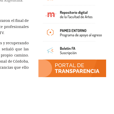
lón Argentina.
raron el final de
te profesionales
TV.
/as y recuperando
 señaló que las
u propio camino.
onal de Córdoba,
icancias que ello