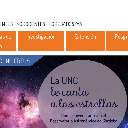
ENTES
NODOCENTES
EGRESADOS/AS
as de
Investigación
Extensión
Posg
o