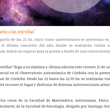
anta a las estrellas”
partir de las 21 hs. cinco coros universitarios se presentan en
el último concierto del año, donde se realizarán visitas
ás, habrá un espacio para la poesía a través de una convocatoria
 estrellas” llega a su séptima y última edición este viernes 25 de 
pecial en el Observatorio Astronómico de Córdoba con la prese
al de Córdoba. Desde las 21 hasta las 22.30 hs. se realizarán vi
á recorrer el lugar y disfrutar de diversas intervenciones artís
 los coros de la Facultad de Matemática, Astronomía, Físic
ochietti; de la Facultad de Psicología, dirigido por Santiago Ser