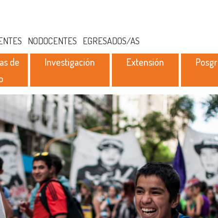
ENTES
NODOCENTES
EGRESADOS/AS
as de
Investigación
Extensión
Posg
o