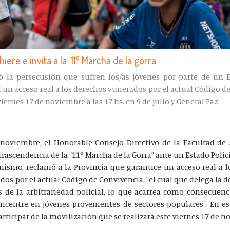
iere e invita a la 11º Marcha de la gorra
ó la persecusión que sufren los/as jóvenes por parte de un E
 un acceso real a los derechos vunerados por el actual Código de
iernes 17 de noviembre a las 17 hs. en 9 de julio y General Paz
 noviembre, el Honorable Consejo Directivo de la Facultad de
rascendencia de la “11° Marcha de la Gorra” ante un Estado Polic
imismo, reclamó a la Provincia que garantice un acceso real a 
os por el actual Código de Convivencia, "el cual que delega la 
 de la arbitrariedad policial, lo que acarrea como consecuen
ncentre en jóvenes provenientes de sectores populares". En e
rticipar de la movilización que se realizará este viernes 17 de n