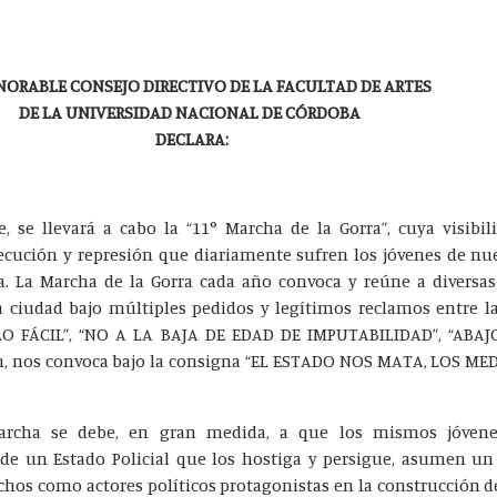
NORABLE CONSEJO DIRECTIVO DE LA FACULTAD DE ARTES
DE LA UNIVERSIDAD NACIONAL DE CÓRDOBA
DECLARA:
, se llevará a cabo la “11° Marcha de la Gorra”, cuya visibi
ecución y represión que diariamente sufren los jóvenes de nu
ba. La Marcha de la Gorra cada año convoca y reúne a diversa
tra ciudad bajo múltiples pedidos y legítimos reclamos entre
LO FÁCIL”, “NO A LA BAJA DE EDAD DE IMPUTABILIDAD”, “ABA
n, nos convoca bajo la consigna “EL ESTADO NOS MATA, LOS M
marcha se debe, en gran medida, a que los mismos jóven
de un Estado Policial que los hostiga y persigue, asumen un 
chos como actores políticos protagonistas en la construcción d