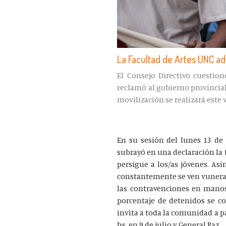
La Facultad de Artes UNC adh
El Consejo Directivo cuestion
reclamó al gobierno provincial
movilización se realizará este v
En su sesión del lunes 13 de
subrayó en una declaración la t
persigue a los/as jóvenes. As
constantemente se ven vunerad
las contravenciones en manos
porcentaje de detenidos se co
invita a toda la comunidad a pa
hs. en 9 de julio y General Paz.