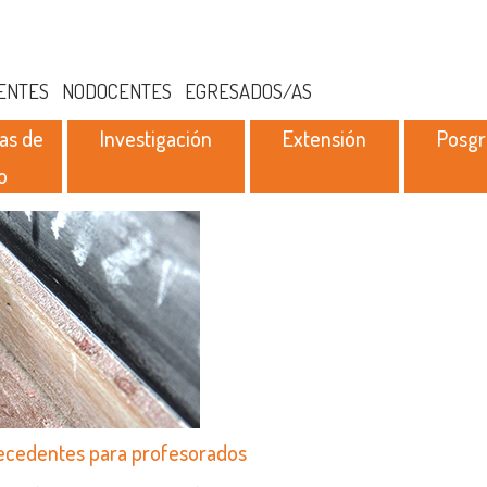
ENTES
NODOCENTES
EGRESADOS/AS
as de
Investigación
Extensión
Posg
o
tecedentes para profesorados