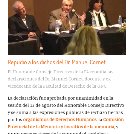
Repudio a los dichos del Dr. Manuel Cornet
El Honorable Consejo Directivo de la FA repudia las
declaraciones del Dr. Manuel Cornet, docente y ex
vicedecano de la Facultad de Derecho de la UNC.
La declaración fue aprobada por unanimidad en la
sesión del 13 de agosto del Honorable Consejo Directivo
y se suma a las expresiones públicas de rechazo hechas
por los
organismos de Derechos Humanos
, la
Comisión
Provincial de la Memoria y los sitios de la memoria
, y
numerosos sectores de la comunidad cordobesa.