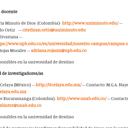
d docente
ria Minuto de Dios (Colombia)-
http://www.uniminuto.edu/
–
ilo Ortiz –
cristhian.ortiz@uniminuto.edu
olivariana –
tps://www.upb.edu.co/es/universidad/nuestro-campus/campus-
Rojas Morales –
adriana.rojasm@upb.edu.co
sponibles en la universidad de destino
d de investigadores/as
 Celaya (México) –
http://itcelaya.edu.mx/
– Contacto: M.G.A. Naye
elaya.edu.mx
e Bucaramanga (Colombia)-
http://www.unab.edu.co/
– Contacto
relinter@unab.edu.co
sponibles en la universidad de destino