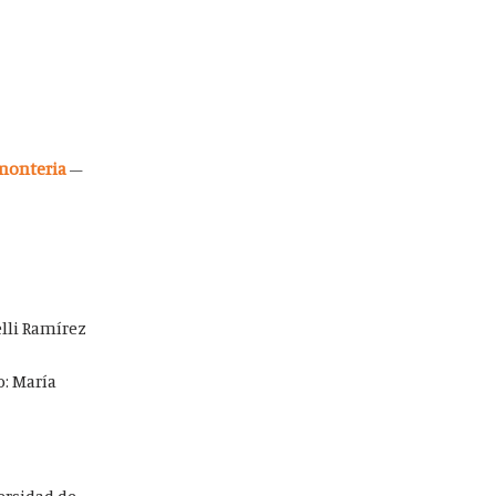
monteria
–
lli Ramírez
: María