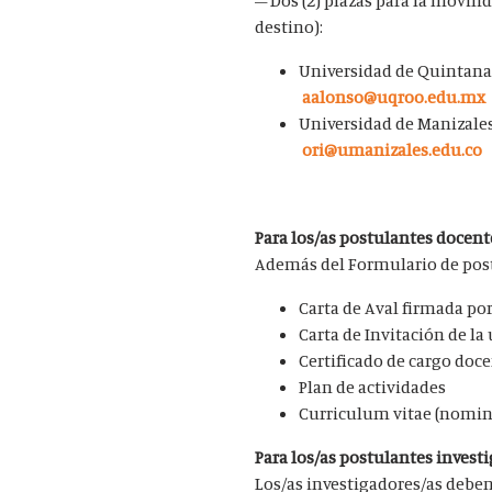
– Dos (2) plazas para la movili
destino):
Universidad de Quintan
aalonso@uqroo.edu.mx
Universidad de Manizale
ori@umanizales.edu.co
Para los/as postulantes docen
Además del Formulario de post
Carta de Aval firmada por
Carta de Invitación de la
Certificado de cargo doc
Plan de actividades
Curriculum vitae (nomin
Para los/as postulantes invest
Los/as investigadores/as deben