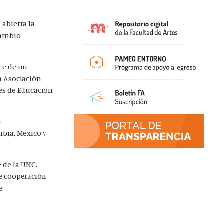
 abierta la
cambio
ce de un
la Asociación
es de Educación
a
mbia, México y
e de la UNC.
e cooperación
e