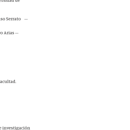
versidad de
nso Serrato –
o Arias –
Facultad.
e investigación