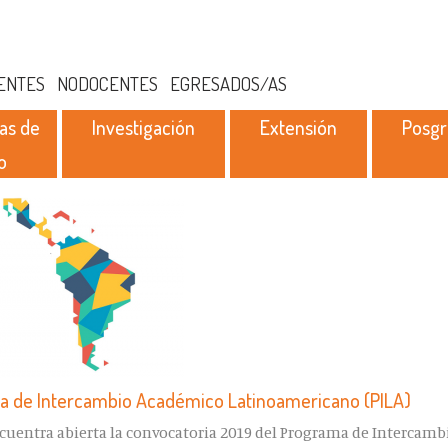
ENTES
NODOCENTES
EGRESADOS/AS
as de
Investigación
Extensión
Posg
o
a de Intercambio Académico Latinoamericano (PILA)
ncuentra abierta la convocatoria 2019 del Programa de Intercam