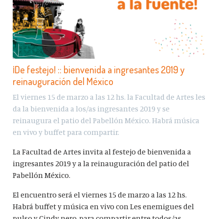
¡De festejo! :: bienvenida a ingresantes 2019 y
reinauguración del México
El viernes 15 de marzo a las 12 hs. la Facultad de Artes les
da la bienvenida a los/as ingresantes 2019 y se
reinaugura el patio del Pabellón México. Habrá música
en vivo y buffet para compartir.
La Facultad de Artes invita al festejo de bienvenida a
ingresantes 2019 y a la reinauguración del patio del
Pabellón México.
El encuentro será el viernes 15 de marzo a las 12 hs.
Habrá buffet y música en vivo con Les enemigues del
pulso y Cindy nero, para compartir entre todos/as.