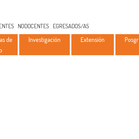
ENTES
NODOCENTES
EGRESADOS/AS
as de
Investigación
Extensión
Posg
o