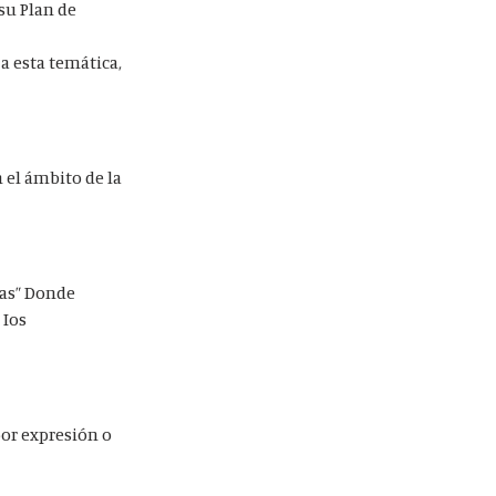
su Plan de
a esta temática,
 el ámbito de la
vas” Donde
 Ios
por expresión o