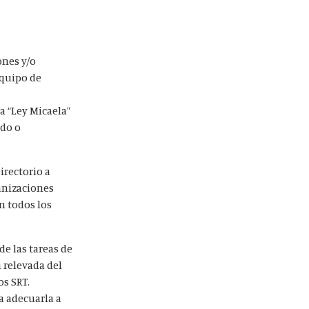
ones y/o
equipo de
a “Ley Micaela”
ndo o
irectorio a
ganizaciones
en todos los
de las tareas de
 relevada del
os SRT.
a adecuarla a