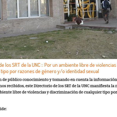
e los SRT de la UNC :: Por un ambiente libre de violencias
 tipo por razones de género y/o identidad sexual
on de público conocimiento y tomando en cuenta la información
 recibidos, este Directorio de los SRT de la UNC manifiesta la 
ente libre de violencias y discriminación de cualquier tipo por
ide: