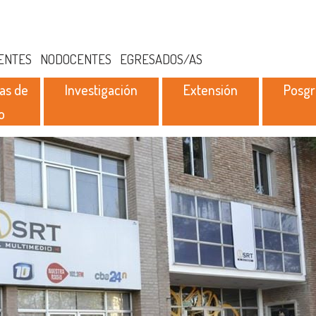
ENTES
NODOCENTES
EGRESADOS/AS
as de
Investigación
Extensión
Posg
o