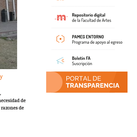
 y
,
necesidad de
 razones de