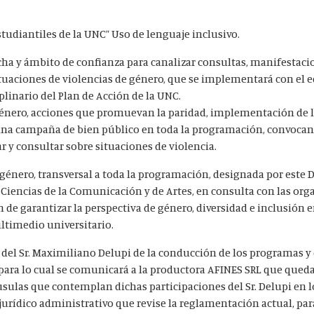
studiantiles de la UNC” Uso de lenguaje inclusivo.
cha y ámbito de confianza para canalizar consultas, manifestaci
tuaciones de violencias de género, que se implementará con el 
linario del Plan de Acción de la UNC.
 género, acciones que promuevan la paridad, implementación de l
 una campaña de bien público en toda la programación, convoca
r y consultar sobre situaciones de violencia.
énero, transversal a toda la programación, designada por este D
 Ciencias de la Comunicación y de Artes, en consulta con las or
in de garantizar la perspectiva de género, diversidad e inclusión 
ltimedio universitario.
del Sr. Maximiliano Delupi de la conducción de los programas y 
 para lo cual se comunicará a la productora AFINES SRL que queda
sulas que contemplan dichas participaciones del Sr. Delupi en l
jurídico administrativo que revise la reglamentación actual, par