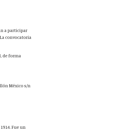
n a participar
 La convocatoria
d, de forma
ellón México s/n
 1914. Fue un