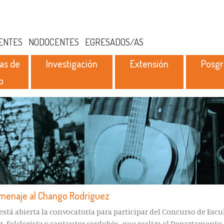
ENTES
NODOCENTES
EGRESADOS/AS
as de
Investigación
Extensión
Posg
o
omenaje al Chango Rodríguez
e está abierta la convocatoria para participar del Concurso de Esc
-folclorista y cantautor cordobés- que realiza el Departamento 