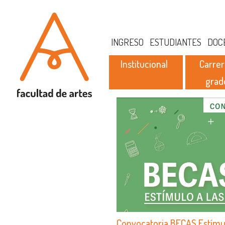
INGRESO
ESTUDIANTES
DOC
Institucional
Carrer
grad
Convocatoria BECAS Estímul