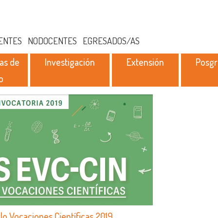
ENTES
NODOCENTES
EGRESADOS/AS
as de
Investigación
Extensión
Posg
o
o Vocaciones Científicas 2019