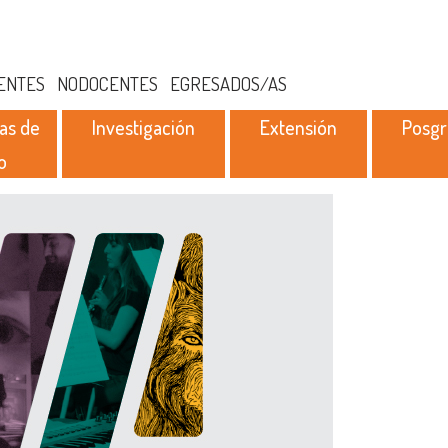
ENTES
NODOCENTES
EGRESADOS/AS
as de
Investigación
Extensión
Posg
o