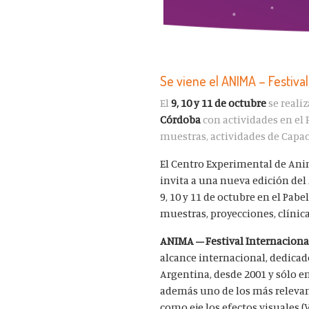
Se viene el ANIMA – Festiva
El
9, 10 y 11 de octubre
se reali
Córdoba
con actividades en el
m
uestras, actividades de Capa
El Centro Experimental de Anim
invita a una nueva edición del
9, 10 y 11 de octubre en el Pab
muestras, proyecciones, clínicas
ANIMA – Festival Internacion
alcance internacional, dedicado
Argentina, desde 2001 y sólo e
además uno de los más relevan
como eje los efectos visuales (