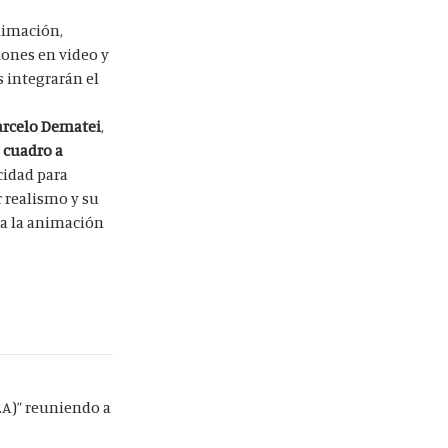
nimación,
iones en video y
 integrarán el
arcelo
Dematei
,
 cuadro a
cidad para
r realismo y su
 a la animación
.A)” reuniendo a