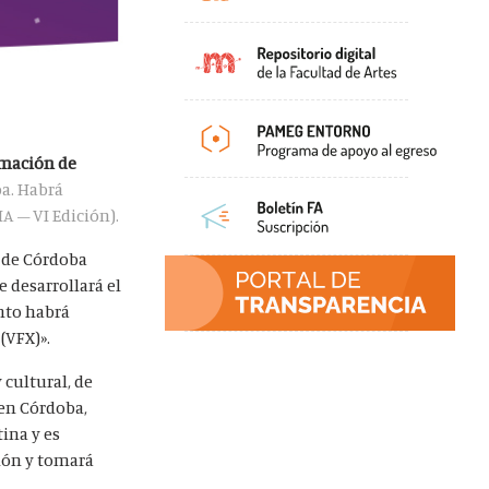
imación de
ba. Habrá
A – VI Edición).
l de Córdoba
 desarrollará el
ento habrá
(VFX)».
 cultural, de
 en Córdoba,
ina y es
ión y tomará