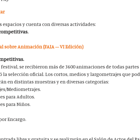
gar
os espacios y cuenta con diversas actividades:
competitivas.
l sobre Animación (FAIA – VI Edición)
mpetitivas.
 festival, se recibieron más de
3600 animaciones
de todas partes
ó la selección oficial. Los cortos, medios y largometrajes que po
rán en distintas muestras y en diversas categorías:
jes/Mediometrajes.
es para Adultos.
es para Niños.
or Encargo.
 entrada
libre y gratuita
y se realizarán en el Salón de Actos del P