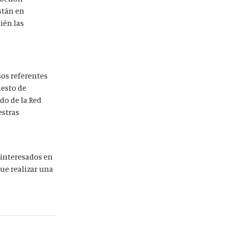
stán en
ién las
sos referentes
uesto de
ado de la Red
estras
 interesados en
que realizar una