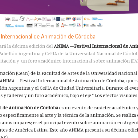
l Internacional de Animación de Córdoba
zará la décima edición del
ANIMA – Festival Internacional de An
 Pabellón Argentina y CePIA de la Universidad Nacional de Córdo
citación y un foro académico internacional sobre animación (FAI
ación (Cean) de la Facultad de Artes de la Universidad Naciona
 ANIMA – Festival Internacional de Animación de Córdoba, que se
ellón Argentina y el CePIA de Ciudad Universitaria. Durante el ev
 y talleres y un foro académico, bajo el eje “
Los efectos visuales 
al de Animación de Córdoba
es un evento de carácter académico y
 específicamente al arte y la técnica de la animación. Se realiza
n años impares; es el principal evento sobre animación en Argent
tes de América Latina.
Este año ANIMA presenta su décima edic
VFX).