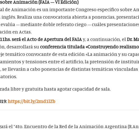
sobre Animación (FAIA – VI Edición)
al de Animación es un importante Congreso específico sobre A
n inglés. Realiza una convocatoria abierta a ponencias, presentac
evalúa – mediante doble referato ciego – cuáles presentaciones
ación en Actas.
 11hs. será el Acto de Apertura del FAIA
y, a continuación, el
Dr. M
ón, desarrollará su
conferencia titulada «Construyendo realismo
l eje temático convocante de esta edición «La animación y su capa
amientos y tensiones entre el artificio, la pretensión de institui
se llevarán a cabo ponencias de distintas temáticas vinculadas
satorios.
rada libre y gratuita hasta agotar capacidad de sala.
019:
https://bit.ly/2md1lZb
zará el “4to. Encuentro de la Red de la Animación Argentina (R.An