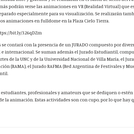
emás podrán verse las animaciones en
VR (Realidad Virtual)
que e
parado especialmente para su visualización. Se realizarán tamb
dos animaciones
en fulldome
​
en la Plaza Cielo Tierra.
tps://bit.ly/326qDZm
 se contará con la presencia de un
JURADO compuesto
por diver
l e internacional. Se suman además el Jurado Estudiantil, comp
rtes de la UNC y de la Universidad Nacional de Villa María, el Jur
ción (RAMA), el Jurado RAFMA (
Red Argentina de Festivales y Mu
ntil.
 estudiantes, profesionales y amateurs que se dediquen o estén
s de la animación. Estas actividades son con cupo, por lo que hay 