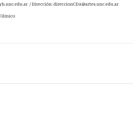
yh.unc.edu.ar / Dirección: direccionCDA@artes.unc.edu.ar
Filmico