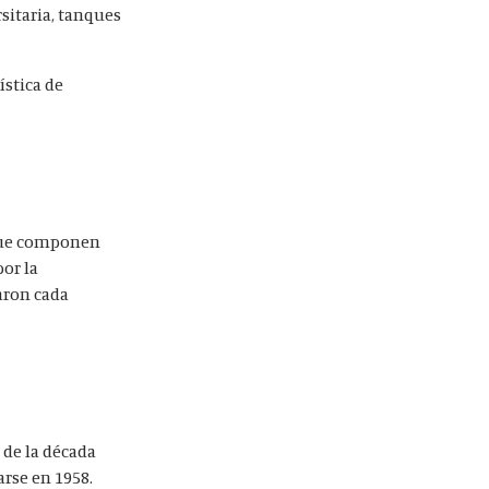
sitaria, tanques
ística de
 que componen
por la
taron cada
s de la década
arse en 1958.