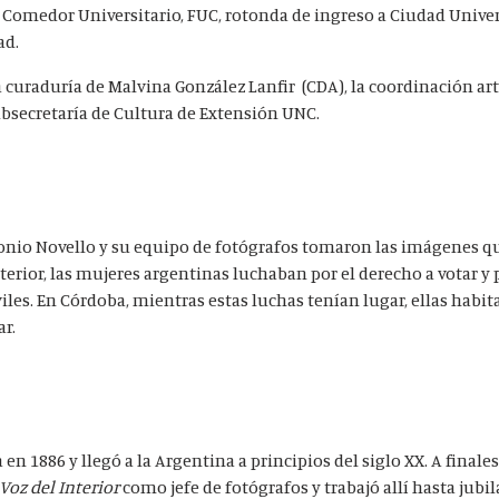
s, Comedor Universitario, FUC, rotonda de ingreso a Ciudad Univer
ad.
 curaduría de Malvina González Lanfir (CDA), la coordinación art
ubsecretaría de Cultura de Extensión UNC.
tonio Novello y su equipo de fotógrafos tomaron las imágenes
nterior, las mujeres argentinas luchaban por el derecho a votar y 
iles. En Córdoba, mientras estas luchas tenían lugar, ellas habi
ar.
en 1886 y llegó a la Argentina a principios del siglo XX. A finale
 Voz del Interior
como jefe de fotógrafos y trabajó allí hasta jubil