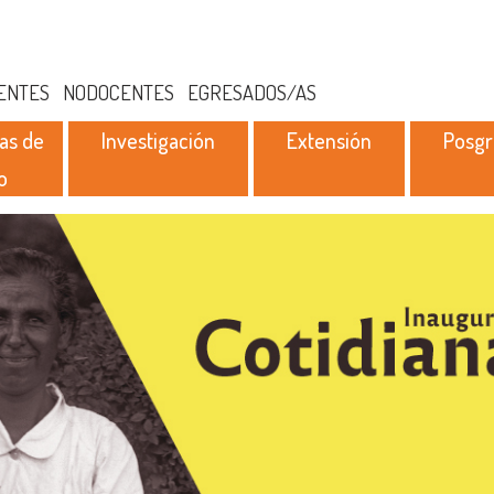
ENTES
NODOCENTES
EGRESADOS/AS
as de
Investigación
Extensión
Posg
o