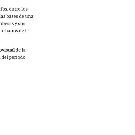
fos, entre los
las bases de una
dobesas y sus
y urbanos de la
ovisual
de la
m del período