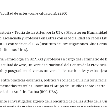
Facultad de Artes (con evaluación): $2500
istoria y Teoría de las Artes por la UBA y Magíster en Humanidad
d; Licenciada y Profesora en Letras con especialidad en Teoría Lit
CET con sede en el IIGG (Instituto de Investigaciones Gino Germ
de Buenos Aires).
eria Semiología en UBA XXI y Profesora a cargo del Seminario de 
(Facultad de Arte, Universidad Nacional del Centro de la Provinci
ado y posgrado en diversas universidades nacionales y extranjera
 entre prácticas escénicas, política y sociedad en la historia rec
e memorias teatrales. Coordina el Grupo de Estudios sobre Teatro
edad en América Latina (IIGG-UBA).
nte e investigador. Egresó de la Facultad de Bellas Artes de la U
on el título de Profesor en Armonía, Contrapunto y Morfología Mu