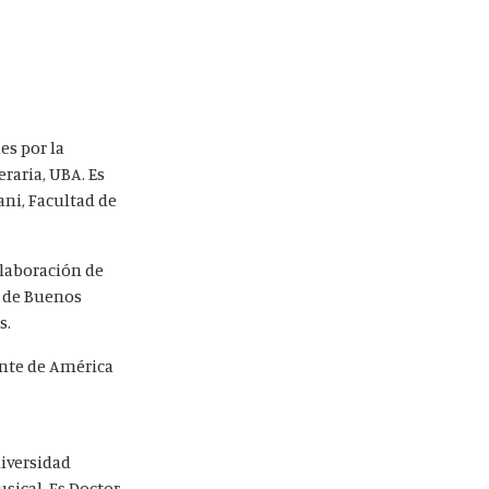
es por la
eraria, UBA. Es
ani, Facultad de
Elaboración de
a de Buenos
s.
iente de América
niversidad
sical. Es Doctor