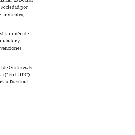
 Sociedad por
as, nómades,
así también de
fundador y
ervenciones
l de Quilmes. Es
ac)” en la UNQ.
rtes, Facultad