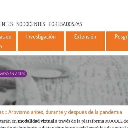
ENTES
NODOCENTES
EGRESADOS/AS
as de
Investigación
Extensión
Posg
o
s :: Artivismo antes, durante y después de la pandemia
ctarán en
modalidad virtual
a través de la plataforma MOODLE de
as de aislamiento o distanciamiento social establecidas por el