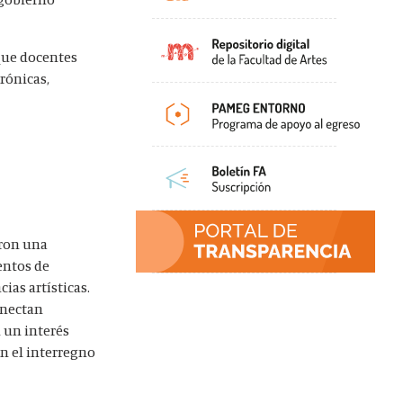
 que docentes
crónicas,
eron una
tentos de
ias artísticas.
conectan
 un interés
en el interregno