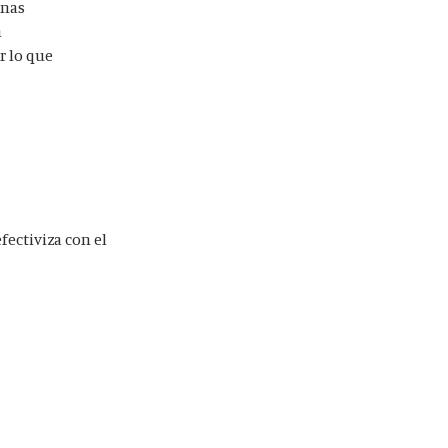
unas
a
r lo que
fectiviza con el