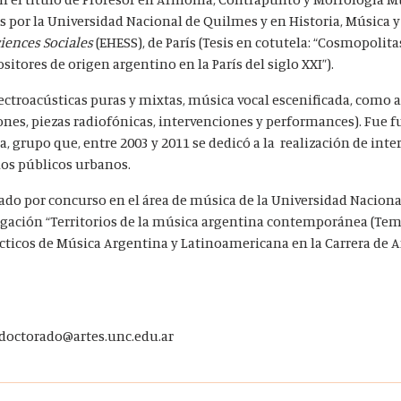
 por la Universidad Nacional de Quilmes y en Historia, Música y
ciences Sociales
(EHESS), de París (Tesis en cotutela: “Cosmopolit
itores de origen argentino en la París del siglo XXI”).
lectroacústicas puras y mixtas, música vocal escenificada, como 
iones, piezas radiofónicas, intervenciones y performances). Fue 
, grupo que, entre 2003 y 2011 se dedicó a la realización de int
ios públicos urbanos.
do por concurso en el área de música de la Universidad Naciona
tigación “Territorios de la música argentina contemporánea (Tem
ácticos de Música Argentina y Latinoamericana en la Carrera de A
doctorado@artes.unc.edu.ar