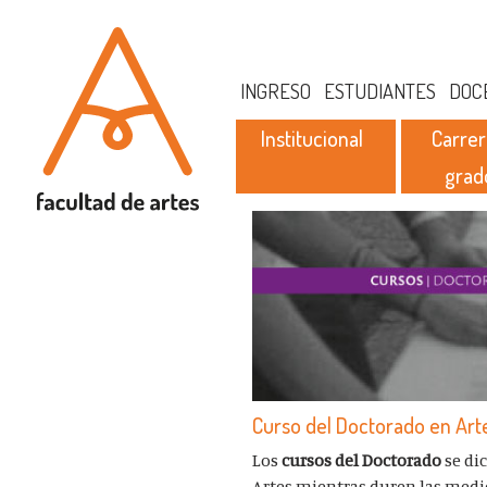
INGRESO
ESTUDIANTES
DOC
Institucional
Carrer
grad
Curso del Doctorado en Arte
Los
cursos del Doctorado
se di
Artes mientras duren las medid