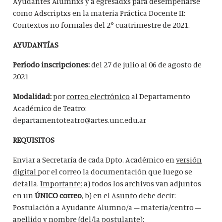
Ayudantes Alumnxs y a egresadxs para desempeñarse
como Adscriptxs en la materia Práctica Docente II:
Contextos no formales del 2° cuatrimestre de 2021.
AYUDANTÍAS
Período inscripciones:
del 27 de julio al 06 de agosto de
2021
Modalidad:
por
correo electrónico
al Departamento
Académico de Teatro:
departamentoteatro@artes.unc.edu.ar
REQUISITOS
Enviar a Secretaría de cada Dpto. Académico en
versión
digital
por el correo la documentación que luego se
detalla.
Importante:
a) todos los archivos van adjuntos
en un
ÚNICO correo
, b) en el
Asunto
debe decir:
Postulación a Ayudante Alumno/a – materia/centro –
apellido y nombre (del/la postulante):