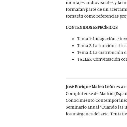
montajes audiovisuales y la int
formarán parte de un acercamie
tomarán como referencias propu
CONTENIDOS ESPECÍFICOS
Tema 1: Indagación e inv
Tema 2: La función crític
Tema 3: La distribución 
TALLER: Conversación co
José Enrique Mateo León
es Ar
Complutense de Madrid (España)
Conocimiento Contemporáneas”. 
Seminario anual “Cuando las 
los márgenes del arte. Tentat