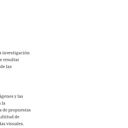
na investigación
e resultar
 de las
ágenes y las
 la
ra de propuestas
ultitud de
as visuales,