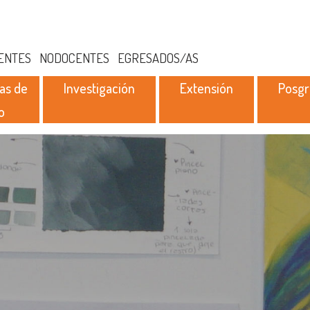
ENTES
NODOCENTES
EGRESADOS/AS
as de
Investigación
Extensión
Posg
o