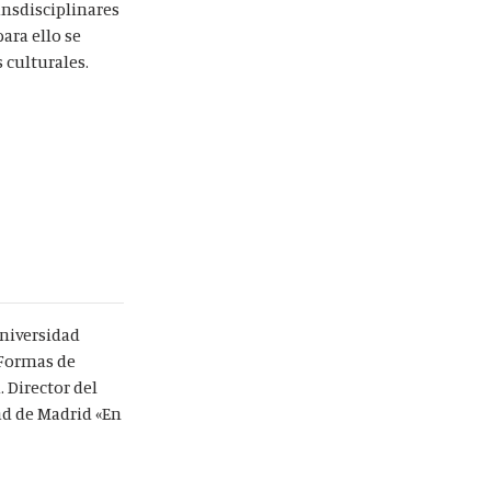
ransdisciplinares
ara ello se
s culturales.
Universidad
 Formas de
 Director del
d de Madrid «En