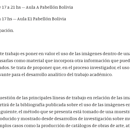
 17 a 21 hs – Aula A Pabellón Bolivia
 17 hs – Aula E1 Pabellón Bolivia
pación.
nte trabajo es poner en valor el uso de las imágenes dentro de u
nsarlas como material que incorpora otra información que pued
dos. Se trata de proponer que, en el proceso investigador, el uso
ante para el desarrollo analítico del trabajo académico.
uestión de las principales líneas de trabajo en relación de las im
tirá de la bibliografía publicada sobre el uso de las imágenes en
nsiguiente, el método que se presenta está tomado de una muest
producido y mostrado desde desarrollos de investigación sobre m
los casos como la producción de catálogos de obras de arte, atl