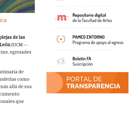
ica
lejas de las
o León
(UCM –
 cine, egresades
primaria de
tenderlas como
más allá de sus
 documento
ionales que