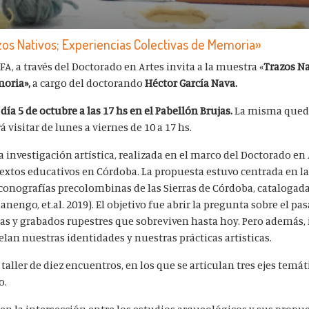
os Nativos; Experiencias Colectivas de Memoria»
FA, a través del Doctorado en Artes invita a la muestra «
Trazos Na
moria»,
a cargo del doctorando
Héctor García Nava.
día 5 de octubre a las 17 hs en el Pabellón Brujas.
La misma qued
á visitar de lunes a viernes de 10 a 17 hs.
na investigación artística, realizada en el marco del Doctorado en
textos educativos en Córdoba. La propuesta estuvo centrada en l
 iconografías precolombinas de las Sierras de Córdoba, catalogada
anengo, et.al. 2019). El objetivo fue abrir la pregunta sobre el p
turas y grabados rupestres que sobreviven hasta hoy. Pero además,
an nuestras identidades y nuestras prácticas artísticas.
taller de diez encuentros, en los que se articulan tres ejes temát
o.
n la intersección entre los estudios arqueológicos y sus propu