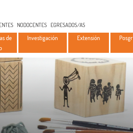
ENTES
NODOCENTES
EGRESADOS/AS
as de
Investigación
Extensión
Posg
o