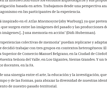
stigación basada en artes. Trabajamos desde una perspectiva an
tagonismo en lxs participantes de la experiencia.
á inspirado en el
Atlas Mnemosyne
(Aby Warburg), ya que preten
 que surgen entre las imágenes del pasado y las producciones del 
n imágenes […] una memoria en acción” (Didi-Huberman).
“experiencias colectivas de memoria” puedan replicarse y adapta
se decidió trabajar con tres grupos en contextos heterogéneos: E
ela Superior de Comercio Manuel Belgrano, en la Ciudad de Córdo
Nuestra Señora del Valle, en Los Gigantes, Sierras Grandes. Y un t
 docentes, en la FA.
e una sinergia entre el arte, la educación y la investigación, qu
empo y de las formas, para abrazar la diversidad de nuestras iden
ento de nuestro pasado territorial.