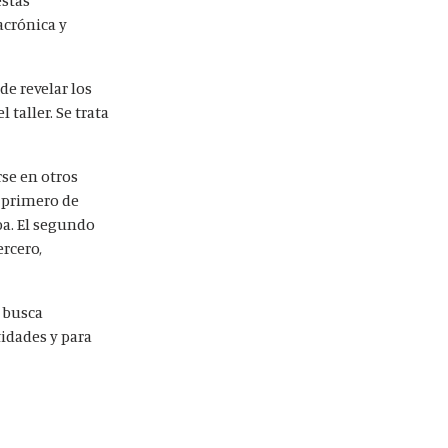
acrónica y
de revelar los
taller. Se trata
rse en otros
l primero de
ba. El segundo
ercero,
e busca
tidades y para