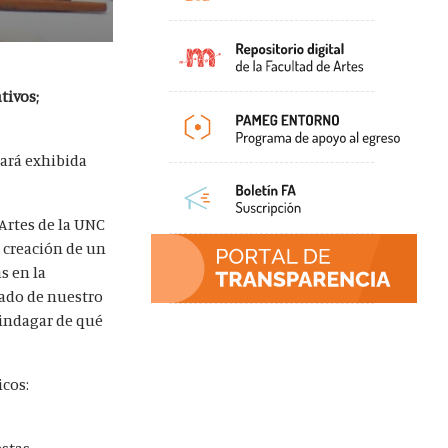
tivos;
ará exhibida
 Artes de la UNC
a creación de un
s en la
asado de nuestro
 indagar de qué
icos:
estas