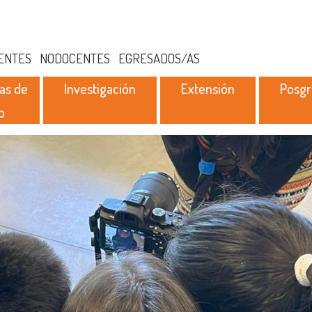
ENTES
NODOCENTES
EGRESADOS/AS
as de
Investigación
Extensión
Posg
o