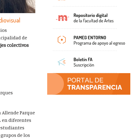
diovisual
dios
icipalidad de
jes colectivos
arques
la Allende Parque
A en diferentes
 estudiantes
 grupos de los