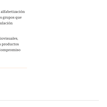
 alfabetización
los grupos que
mulación
iovisuales,
os productos
ar Compromiso