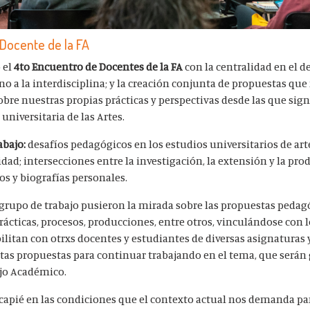
 Docente de la FA
ó el
4to Encuentro de Docentes de la FA
con la centralidad en el de
no a la interdisciplina; y la creación conjunta de propuestas que
obre nuestras propias prácticas y perspectivas desde las que sig
universitaria de las Artes.
abajo:
desafíos pedagógicos en los estudios universitarios de art
lidad; intersecciones entre la investigación, la extensión y la pr
cos y biografías personales.
a grupo de trabajo pusieron la mirada sobre las propuestas pedag
prácticas, procesos, producciones, entre otros, vinculándose con 
litan con otrxs docentes y estudiantes de diversas asignaturas y
ntas propuestas para continuar trabajando en el tema, que serán
ejo Académico.
hincapié en las condiciones que el contexto actual nos demanda pa