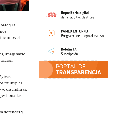
bate y la
 nos
nificamos el
es; imaginario
oducción
ógicas,
los múltiples
 /o disciplinas.
 gestionadas
ra defender y