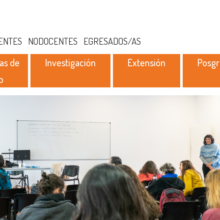
ENTES
NODOCENTES
EGRESADOS/AS
as de
Investigación
Extensión
Posg
o