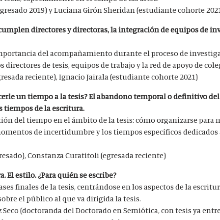
resado 2019) y Luciana Girón Sheridan (estudiante cohorte 202
cumplen directores y directoras, la integración de equipos de in
 importancia del acompañamiento durante el proceso de investig
os directores de tesis, equipos de trabajo y la red de apoyo de col
gresada reciente), Ignacio Jairala (estudiante cohorte 2021)
erle un tiempo a la tesis? El abandono temporal o definitivo del
s tiempos de la escritura.
stión del tiempo en el ámbito de la tesis: cómo organizarse para
momentos de incertidumbre y los tiempos específicos dedicados 
esado), Constanza Curatitoli (egresada reciente)
ra. El estilo. ¿Para quién se escribe?
ases finales de la tesis, centrándose en los aspectos de la escritu
sobre el público al que va dirigida la tesis.
Seco (doctoranda del Doctorado en Semiótica, con tesis ya entr