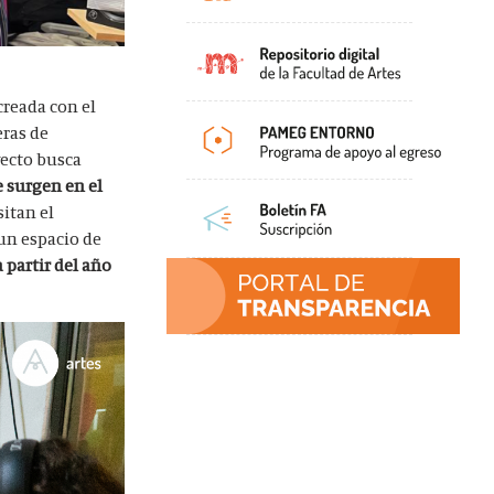
 creada con el
eras de
yecto busca
e surgen en el
itan el
un espacio de
 partir del año