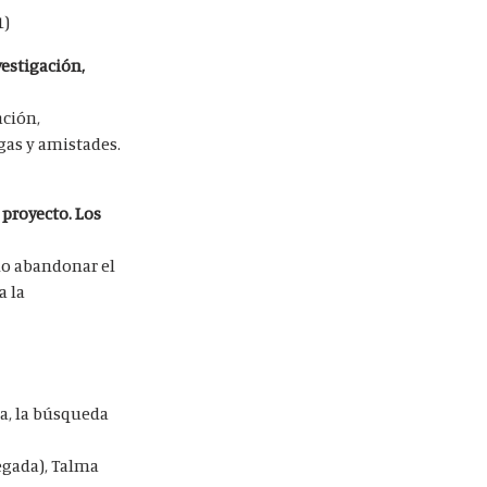
1)
vestigación,
ación,
egas y amistades.
 proyecto. Los
 no abandonar el
a la
ra, la búsqueda
egada), Talma