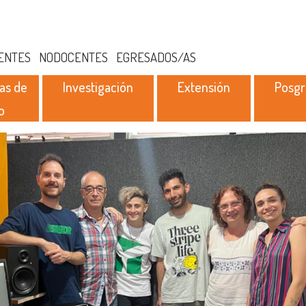
ENTES
NODOCENTES
EGRESADOS/AS
as de
Investigación
Extensión
Posg
o