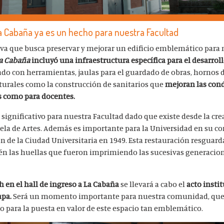
a Cabaña ya es un hecho para nuestra Facultad
tiva que busca preservar y mejorar un edificio emblemático para
a Cabaña
incluyó una infraestructura específica para el desarrol
ado con herramientas, jaulas para el guardado de obras, hornos 
cturales como la construcción de sanitarios que
mejoran
las con
s como para docentes.
significativo para nuestra Facultad dado que existe desde la c
ela de Artes. Además es importante para la Universidad en su c
ón de la Ciudad Universitaria en 1949. Esta restauración resguard
ién las huellas que fueron imprimiendo las sucesivas generacio
 h en el hall de ingreso a La Cabaña
se llevará a cabo el
acto insti
apa.
Será un momento importante para nuestra comunidad, q
ado para la puesta en valor de este espacio tan emblemático.