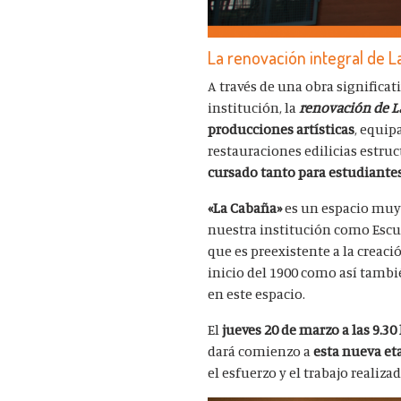
La renovación integral de L
A través de una obra significa
institución, la
renovación de L
producciones artísticas
, equip
restauraciones edilicias estru
cursado tanto para estudiante
«La Cabaña»
es un espacio muy 
nuestra institución como Escu
que es preexistente a la creaci
inicio del 1900 como así tamb
en este espacio.
El
jueves 20 de marzo a las 9.30
dará comienzo a
esta nueva et
el esfuerzo y el trabajo realiz