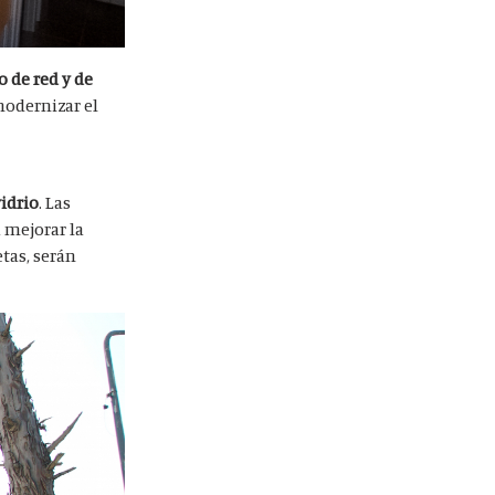
o de red y de
 modernizar el
vidrio
. Las
a mejorar la
tas, serán