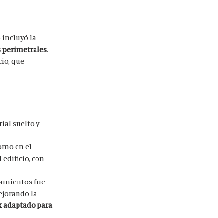
o incluyó la
s perimetrales
.
cio, que
ial suelto y
como en el
 edificio, con
ntamientos fue
ejorando la
x adaptado para