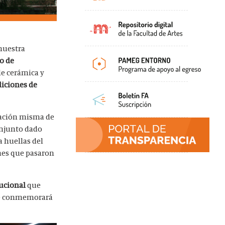
 nuestra
lo de
de cerámica y
diciones de
reación misma de
onjunto dado
a huellas del
nes que pasaron
tucional
que
ue conmemorará