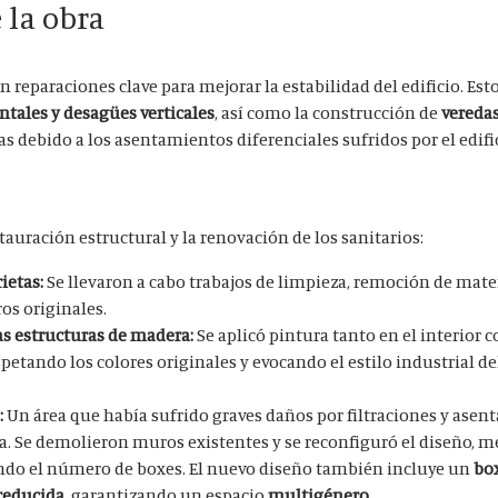
 la obra
ron reparaciones clave para mejorar la estabilidad del edificio. Est
ntales y desagües verticales
, así como la construcción de
vereda
s debido a los asentamientos diferenciales sufridos por el edifi
stauración estructural y la renovación de los sanitarios:
ietas:
Se llevaron a cabo trabajos de limpieza, remoción de mater
os originales.
as estructuras de madera:
Se aplicó pintura tanto en el interior 
petando los colores originales y evocando el estilo industrial del
:
Un área que había sufrido graves daños por filtraciones y ase
 Se demolieron muros existentes y se reconfiguró el diseño, m
do el número de boxes. El nuevo diseño también incluye un
bo
reducida
, garantizando un espacio
multigénero
.