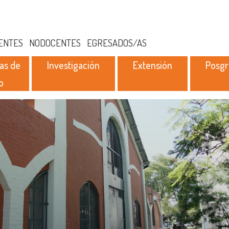
ENTES
NODOCENTES
EGRESADOS/AS
as de
Investigación
Extensión
Posg
o