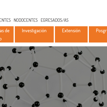
ENTES
NODOCENTES
EGRESADOS/AS
as de
Investigación
Extensión
Posg
o