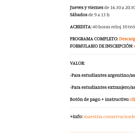
Jueves y viernes
de 16.30 a 20.3
Sábados
de 9 a 13 h
ACREDITA:
40 horas reloj. 30 te
PROGRAMA COMPLETO:
Descar
FORMULARIO DE INSCRIPCIÓN:
VALOR:
-Para estudiantes argentino/as
-Para estudiantes extranjero/a
Botón de pago + instructivo:
cl
+info:
maestria.conservacionb