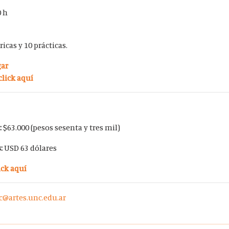
0 h
óricas y
10 prácticas.
gar
click aquí
:
$63.000 (pesos sesenta y tres mil)
s:
USD 63 dólares
ick aquí
c@artes.unc.edu.ar