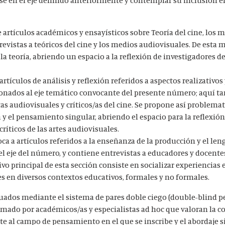
 artículos académicos y ensayísticos sobre Teoría del cine, los m
evistas a teóricos del cine y los medios audiovisuales. De esta 
la teoría, abriendo un espacio a la reflexión de investigadores de
artículos de análisis y reflexión referidos a aspectos realizativos 
ionados al eje temático convocante del presente número; aquí t
as audiovisuales y críticos/as del cine. Se propone así problemati
y el pensamiento singular, abriendo el espacio para la reflexión 
críticos de las artes audiovisuales.
ca a artículos referidos a la enseñanza de la producción y el len
el eje del número, y contiene entrevistas a educadores y docente
tivo principal de esta sección consiste en socializar experiencias
es en diversos contextos educativos, formales y no formales.
luados mediante el sistema de pares doble ciego (double-blind pe
rmado por académicos/as y especialistas ad hoc que valoran la c
te al campo de pensamiento en el que se inscribe y el abordaje 