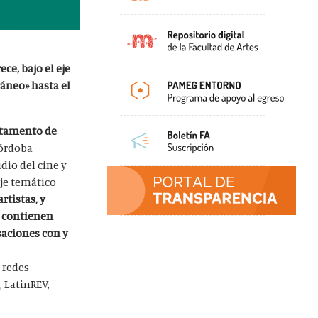
ce, bajo el eje
áneo» hasta el
tamento de
Córdoba
dio del cine y
eje temático
rtistas, y
e contienen
saciones con y
 redes
, LatinREV,