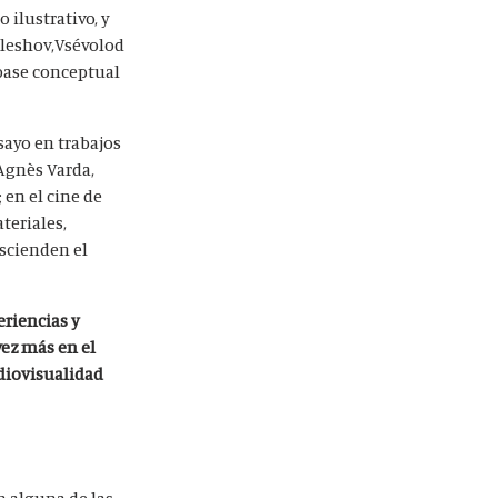
 ilustrativo, y
uleshov,Vsévolod
 base conceptual
sayo en trabajos
Agnès Varda,
 en el cine de
teriales,
scienden el
riencias y
vez más en el
udiovisualidad
n alguna de las