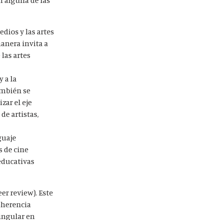
edios y las artes
manera invita a
 las artes
y a la
ambién se
zar el eje
de artistas,
guaje
s de cine
 educativas
er review). Este
oherencia
singular en