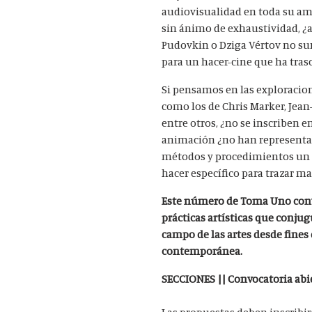
audiovisualidad en toda su ampl
sin ánimo de exhaustividad, ¿
Pudovkin o Dziga Vértov no surg
para un hacer-cine que ha tras
Si pensamos en las exploracio
como los de Chris Marker, Jea
entre otros, ¿no se inscriben e
animación ¿no han representa
métodos y procedimientos un c
hacer específico para trazar m
Este número de Toma Uno convo
prácticas artísticas que conjug
campo de las artes desde fines 
contemporánea.
SECCIONES || Convocatoria abi
Las propuestas deben inscribir