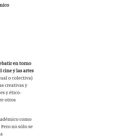
émico
debatir en torno
cine y las artes
ual o colectiva)
as creativas y
es y ético-
re otros
 académico como
 Pero no sólo se
la