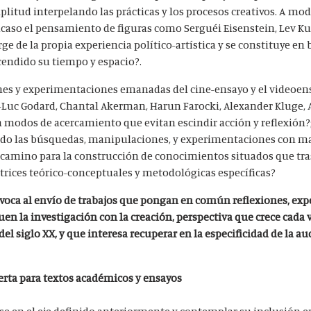
itud interpelando las prácticas y los procesos creativos. A modo
acaso el pensamiento de figuras como Serguéi Eisenstein, Lev K
e de la propia experiencia político-artística y se constituye en
cendido su tiempo y espacio?.
nes y experimentaciones emanadas del cine-ensayo y el videoen
n-Luc Godard, Chantal Akerman, Harun Farocki, Alexander Kluge, 
n modos de acercamiento que evitan escindir acción y reflexión?;
do las búsquedas, manipulaciones, y experimentaciones con ma
amino para la construcción de conocimientos situados que tra
atrices teórico-conceptuales y metodológicas específicas?
ca al envío de trabajos que pongan en común reflexiones, expe
uen la investigación con la creación, perspectiva que crece cada 
del siglo XX, y que interesa recuperar en la especificidad de la a
erta para textos académicos y ensayos
se en el eje definido anteriormente y contemplar su inclusión e