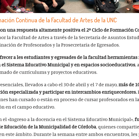
mación Continua de la Facultad de Artes de la UNC
con una respuesta altamente positiva el 2º Ciclo de Formación 
or la Facultad de Artes a través de la Secretaría de Asuntos Estudi
inación de Profesorados y la Prosecretaría de Egresados.
ofrecer a les estudiantes y egresades de la facultad herramient
en el Sistema Educativo Municipal y en espacios socioeducativos
,
rmado de currículums y proyectos educativos.
senciales, llevados a cabo el 30 de abril y el 7 de mayo,
más de 1
ión especializada y participar en intercambios enriquecedores.
nes han cursado o están en proceso de cursar profesorados en la
ón en el campo educativo.
 el «Ingreso a la docencia en el Sistema Educativo Municipal»,
f
 de Educación de la Municipalidad de Córdoba
, quienes comparti
en este ámbito. Durante la semana entre ambos encuentros, les 