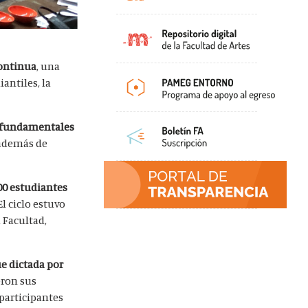
Continua
, una
antiles, la
as fundamentales
 además de
00 estudiantes
El ciclo estuvo
 Facultad,
ue dictada por
eron sus
participantes