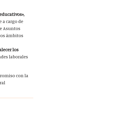
 educativos»,
e a cargo de
de Asuntos
ntos ámbitos
lecer los
ades laborales
promiso con la
ral