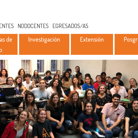
ENTES
NODOCENTES
EGRESADOS/AS
as de
Investigación
Extensión
Posg
o