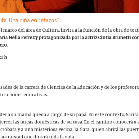
rita: Una niña en retazos”
l marco del área de Cultura, invita a la función de la obra de tea
aría Nella Ferrez y protagonizada por la actriz Cintia Brunetti
co
ero.
21 h
sades de la carrera de Ciencias de la Educación y de los profesora
stituciones educativas.
rder a su mamá queda a cargo de su papá. En este contexto, Sarita
ejercer las tareas domésticas de su casa. En el camino conocerá a s
róbata y a una misteriosa vecina, la Ñata, quien abrirá las puert
na amistad que durará toda la vida.