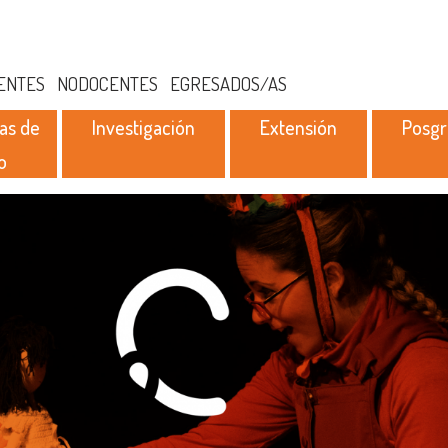
ENTES
NODOCENTES
EGRESADOS/AS
as de
Investigación
Extensión
Posg
o