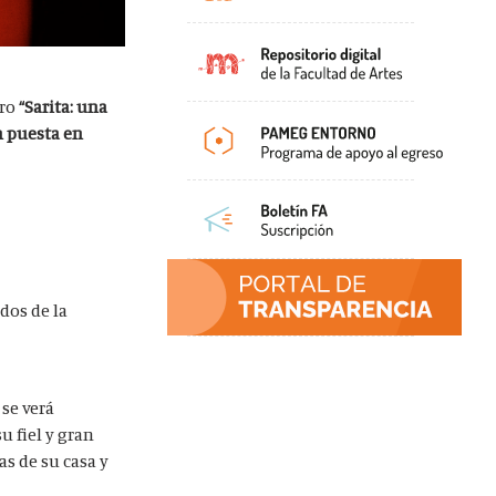
tro
“Sarita: una
n puesta en
dos de la
 se verá
u fiel y gran
as de su casa y