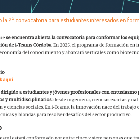
ó la 2° convocatoria para estudiantes interesados en for
que
se encuentra abierta la convocatoria para conformar los equ
ición de i-Teams Córdoba
. En 2025, el programa de formación en
 economía del conocimiento y abarcará verticales como biotecno
lio
ck aquí
 dirigido a estudiantes y jóvenes profesionales con entusiasmo 
os y multidisciplinarios:
desde ingeniería, ciencias exactas y nat
y ciencias sociales. En i-Teams, la innovación nace del trabajo 
nicas y blandas para resolver desafíos del sector productivo.
o
eam) estará conformado por entre cinco y siete personas que tr