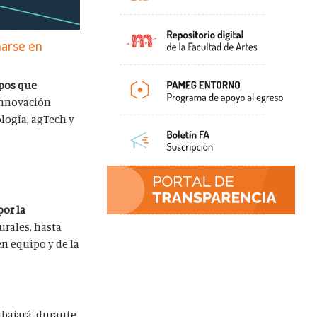
marse en
ipos que
 innovación
logía, agTech y
por la
urales, hasta
en equipo y de la
abajará, durante