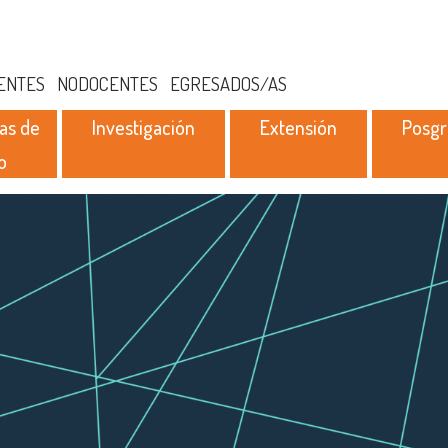
ENTES
NODOCENTES
EGRESADOS/AS
as de
Investigación
Extensión
Posg
o