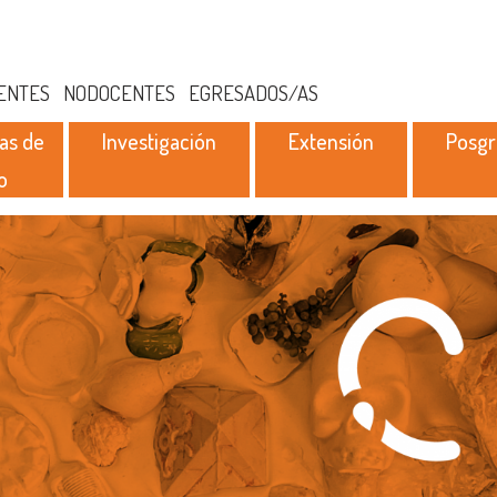
ENTES
NODOCENTES
EGRESADOS/AS
as de
Investigación
Extensión
Posg
o