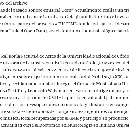
vo, del archivo
as del pasado sonoro-musical Qom”. Actualmente, realiza un tr
l en cotutela entre la Università degli studi di Torino y la West
co forma parte del proyecto ACUSTEME donde trabaja en el desar
forma Linked Open Data para el dominio etnomusicológico bajo l
al por la Facultad de Artes de la Universidad Nacional de Córdo
istoria de la Música en nivel secundario (Colegio Maestro Dieh
 Música FA-UNC desde 2022, en uso de licencia sin goce de haber
stigación sobre el patrimonio musical cordobés del siglo XIX con
stico y cecilianismo musical. Integra el Grupo de Musicología His
risa Restiffo y Leonardo Waisman; en ese marco dirige un proye
nces de investigación del GMH y la puesta en valor del patrimoni
jos sobre sus investigaciones en musicología histórica en congr
nte solista estrenó obras de compositores argentinos contempo
o musical local recuperadas por el GMH y participó en producci
 actualidad cursa el Doctorado en Musicología en Indiana Univer