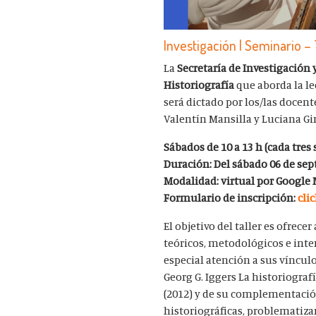
Investigación | Seminario – 
La
Secretaría de Investigación
Historiografía
que aborda la le
será dictado por los/las docen
Valentín Mansilla y Luciana Gi
Sábados de 10 a 13 h (cada tre
Duración: Del sábado 06 de sep
Modalidad: virtual por Google
Formulario de inscripción:
cli
El objetivo del taller es ofrec
teóricos, metodológicos e inter
especial atención a sus vínculo
Georg G. Iggers La historiograf
(2012) y de su complementación
historiográficas, problematiza