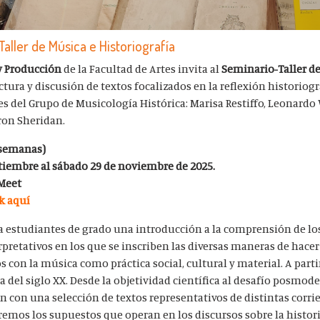
Taller de Música e Historiografía
 y Producción
de la Facultad de Artes invita al
Seminario-Taller d
ctura y discusión de textos focalizados en la reflexión historiog
tes del Grupo de Musicología Histórica:
Marisa Restiffo, Leonard
ron Sheridan.
s semanas)
tiembre al sábado 29 de noviembre de 2025.
 Meet
ck aquí
er a estudiantes de grado una introducción a la comprensión de l
pretativos en los que se inscriben las diversas maneras de hacer
s con la música como práctica social, cultural y material. A parti
ía del siglo XX. Desde la objetividad científica al desafío posmod
 con una selección de textos representativos de distintas corri
remos los supuestos que operan en los discursos sobre la histori