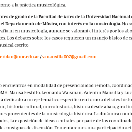
orno a la práctica musicológica.
iantes de grado de la Facultad de Artes de la Universidad Nacional
del Departamento de Música, con interés en la musicología.
No s
afía ni en musicología, aunque se valorará el interés por los ab
rtes. Los debates sobre los casos requieren un manejo básico de 
usical escrito.
heridan@unc.edu.ar
/
v.mansilla007@gmail.com
inco encuentros en modalidad de presencialidad remota, coordin
GMH: Marisa Restiffo, Leonardo Waisman, Valentín Mansilla y Lu
á dedicado a un eje temático específico en torno a debates histo
o, historia cultural, microhistoria, historia desde abajo, giro lin
iones provenientes de la musicología histórica. La dinámica comb
dos, la exposición de ideas centrales por parte de los coordinado
 de consignas de discusión. Fomentaremos una participación acti