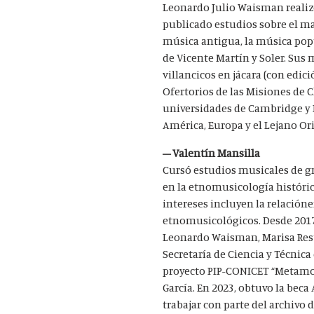
Leonardo Julio Waisman realiz
publicado estudios sobre el mad
música antigua, la música popul
de Vicente Martín y Soler. Sus
villancicos en jácara (con edic
Ofertorios de las Misiones de 
universidades de Cambridge y L
América, Europa y el Lejano Or
– Valentín Mansilla
Cursó estudios musicales de gr
en la etnomusicología histórica
intereses incluyen la relacióne
etnomusicológicos. Desde 2017,
Leonardo Waisman, Marisa Resti
Secretaría de Ciencia y Técnic
proyecto PIP-CONICET “Metamorf
García. En 2023, obtuvo la bec
trabajar con parte del archivo 