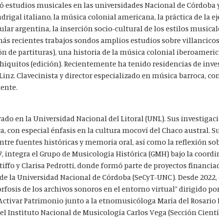
ó estudios musicales en las universidades Nacional de Córdoba 
rigal italiano, la música colonial americana, la práctica de la e
ar argentina, la inserción socio-cultural de los estilos musical
 más recientes trabajos sondos amplios estudios sobre villancico
ión de partituras), una historia de la música colonial iberoameric
Chiquitos (edición). Recientemente ha tenido residencias de inve
inz. Clavecinista y director especializado en música barroca, co
iente.
ado en la Universidad Nacional del Litoral (UNL). Sus investigac
, con especial énfasis en la cultura mocoví del Chaco austral. S
ntre fuentes históricas y memoria oral, así como la reflexión sob
 integra el Grupo de Musicología Histórica (GMH) bajo la coord
ffo y Clarisa Pedrotti, donde formó parte de proyectos financiad
a de la Universidad Nacional de Córdoba (SeCyT-UNC). Desde 2022, 
osis de los archivos sonoros en el entorno virtual” dirigido p
a Activar Patrimonio junto a la etnomusicóloga María del Rosari
del Instituto Nacional de Musicología Carlos Vega (Sección Cientí