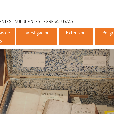
ENTES
NODOCENTES
EGRESADOS/AS
as de
Investigación
Extensión
Posg
o