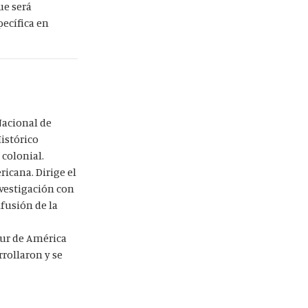
ue será
pecífica en
Nacional de
istórico
colonial.
icana. Dirige el
nvestigación con
fusión de la
sur de América
rrollaron y se