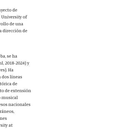
ayecto de
 University of
rollo de una
a dirección de
ba, se ha
l, 2018-2024) y
es). Ha
 dos líneas
tórica de
cto de extensión
o musical
esos nacionales
ráneos,
ones
sity at