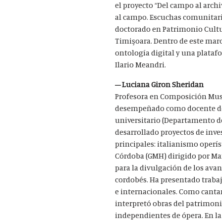
el proyecto “Del campo al archi
al campo. Escuchas comunitari
doctorado en Patrimonio Cultura
Timişoara. Dentro de este mar
ontología digital y una plata
Ilario Meandri.
– Luciana Giron Sheridan
Profesora en Composición Music
desempeñado como docente de H
universitario (Departamento de
desarrollado proyectos de inve
principales: italianismo operí
Córdoba (GMH) dirigido por Ma
para la divulgación de los ava
cordobés. Ha presentado traba
e internacionales. Como canta
interpretó obras del patrimoni
independientes de ópera. En la