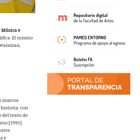
e Música e
ráfica. El mismo
o Waisman,
os marcos
 historia, con
r del texto de
erno [1993]
entes
a e