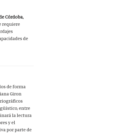
 de Córdoba,
e requiere
ordajes
capacidades de
ados de forma
ciana Giron
riográficos
güístico, entre
inará la lectura
res y el
va por parte de