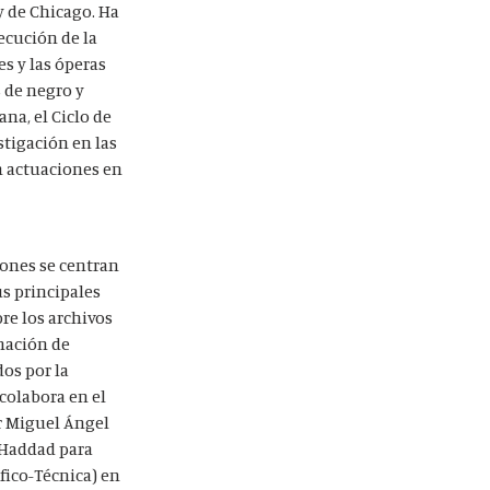
y de Chicago. Ha
jecución de la
es y las óperas
s de negro y
ana, el Ciclo de
stigación en las
n actuaciones en
iones se centran
us principales
re los archivos
inación de
os por la
colabora en el
or Miguel Ángel
o Haddad para
fico-Técnica) en