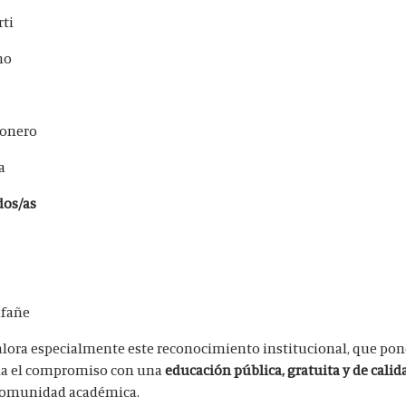
rti
no
ñonero
a
dos/as
afañe
alora especialmente este reconocimiento institucional, que pone
rma el compromiso con una
educación pública, gratuita y de calid
u comunidad académica.