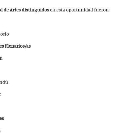
d de Artes distinguidos
en esta oportunidad fueron:
Borio
es Plenarios/as
án
andú
c
es
a