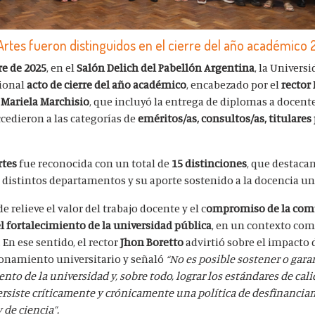
Artes fueron distinguidos en el cierre del año académico 
re de 2025
, en el
Salón Delich del Pabellón Argentina
, la Univers
cional
acto de cierre del año académico
, encabezado por el
rector
. Mariela Marchisio
, que incluyó la entrega de diplomas a docente
cedieron a las categorías de
eméritos/as, consultos/as, titulares 
rtes
fue reconocida con un total de
15 distinciones
, que destacan
distintos departamentos y su aporte sostenido a la docencia uni
 relieve el valor del trabajo docente y el c
ompromiso de la co
el fortalecimiento de la universidad pública
, en un contexto com
En ese sentido, el rector
Jhon Boretto
advirtió sobre el impacto 
onamiento universitario y señaló
“No es posible sostener o garan
to de la universidad y, sobre todo, lograr los estándares de cal
persiste críticamente y crónicamente una política de desfinancia
 de ciencia”.