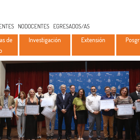
ENTES
NODOCENTES
EGRESADOS/AS
as de
Investigación
Extensión
Posg
o