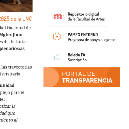
2025 de la UNC
idad Nacional de
 Mgter. Jhon
s de distintas
plenarios/as,
 las trayectorias
versitaria.
munidad
plejo para el
del
tizar la
idad que
miento al