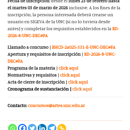
Fecha de inscripción:
desde el
lunes 23 de febrero hasta
el martes 03 de marzo de 2026
inclusive. A los fines de la
inscripción, la persona interesada deberá crearse un
usuario en SIGEVA de la UNC (si no lo tuviera desde
antes) y completar los requisitos establecidos en la
RD-
2026-8-UNC-DEC#FA
Llamado a concurso
|
RHCD-2a025-331-E-UNC-DEC#FA
Apertura y requisitos de inscripción
|
RD-2026-8-UNC-
DEC#FA
Programa de la materia
|
click aquí
Normativas y requisitos
|
click aquí
Acta de cierre de inscripción
|
click aquí
Cronograma de sustanciación |
click aquí
Contacto:
concursos@artes.unc.edu.ar