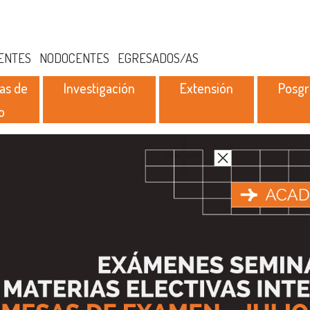
ENTES
NODOCENTES
EGRESADOS/AS
as de
Investigación
Extensión
Posg
o