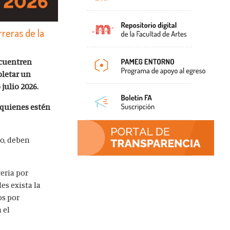
reras de la
ncuentren
pletar un
julio 2026.
a quienes estén
go, deben
eria por
es exista la
os por
 el