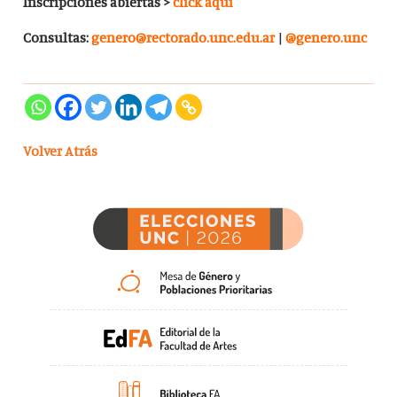
Inscripciones abiertas >
click aquí
Consultas:
genero@rectorado.unc.edu.ar
|
@genero.unc
Volver Atrás