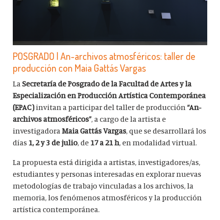
POSGRADO | An-archivos atmosféricos: taller de
producción con Maia Gattás Vargas
La
Secretaría de Posgrado de la Facultad de Artes y la
Especialización en Producción Artística Contemporánea
(EPAC)
invitan a participar del taller de producción
“An-
archivos atmosféricos”
, a cargo de la artista e
investigadora
Maia Gattás Vargas
, que se desarrollará los
días
1, 2 y 3 de julio
, de
17 a 21 h
, en modalidad virtual.
La propuesta está dirigida a artistas, investigadores/as,
estudiantes y personas interesadas en explorar nuevas
metodologías de trabajo vinculadas a los archivos, la
memoria, los fenómenos atmosféricos y la producción
artística contemporánea.