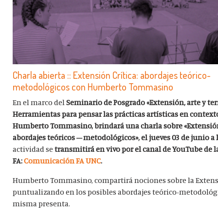
Charla abierta :: Extensión Crítica: abordajes teórico-
metodológicos con Humberto Tommasino
En el marco del
Seminario de Posgrado «Extensión, arte y ter
Herramientas para pensar las prácticas artísticas en context
Humberto Tommasino, brindará una charla sobre
«Extensión
abordajes teóricos – metodológicos», el
jueves 03 de junio a 
actividad se
transmitirá en vivo por el canal de YouTube de l
FA:
Comunicación FA UNC
.
Humberto Tommasino, compartirá nociones sobre la Extensi
puntualizando en los posibles abordajes teórico-metodológ
misma presenta.