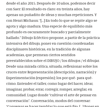
desde el año 2015. Después de 10 años, podemos decir
con Saer: El resultado es claro: en treinta años, hay
apenas un puñadito de ideas y muchas repeticiones. Y
con Henri Michaux: “[…] En todo lo que se repite algo se
agota y algo madura. Una especie de equilibrio más
profundo es oscuramente buscado y parcialmente
hallado.” Dibujo Ecléctico propone, a partir de la práctica
intensiva del dibujo, poner en cuestión coordenadas
disciplinares históricas, en la tradición de algunas
academias, que permean ciertos sentidos
preestablecidos sobre el DIBUJO / los dibujos / el dibujar.
Desde una mirada crítica, situada, reflexionar sobre los
cruces entre Representación (descripción, narración) y
Experimentación (expresión); los por qué- para qué-
cómo. Entender el taller, como lugar del hacer, idear,
imaginar, probar, errar, corregir, romper, arreglar, en
comunidad. Lugar donde “cultivar el arte de pensar en
conversación”. Conversación, modos del conversar:
“Conversar es hacer temblar lo que está fijo. […] Poner en