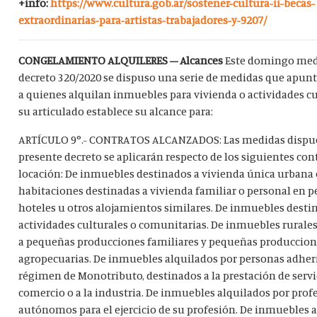
+info:
https://www.cultura.gob.ar/sostener-cultura-ii-becas-
extraordinarias-para-artistas-trabajadores-y-9207/
CONGELAMIENTO ALQUILERES – Alcances
Este domingo med
decreto 320/2020 se dispuso una serie de medidas que apunta
a quienes alquilan inmuebles para vivienda o actividades cu
su articulado establece su alcance para:
ARTÍCULO 9°.- CONTRATOS ALCANZADOS: Las medidas dispue
presente decreto se aplicarán respecto de los siguientes con
locación: De inmuebles destinados a vivienda única urbana o
habitaciones destinadas a vivienda familiar o personal en p
hoteles u otros alojamientos similares. De inmuebles desti
actividades culturales o comunitarias. De inmuebles rurale
a pequeñas producciones familiares y pequeñas produccio
agropecuarias. De inmuebles alquilados por personas adheri
régimen de Monotributo, destinados a la prestación de servic
comercio o a la industria. De inmuebles alquilados por prof
autónomos para el ejercicio de su profesión. De inmuebles 