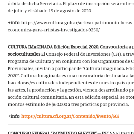
órbita de dicha Secretaría. El plazo de inscripción será entre 
de julio y el sábado 15 de agosto de 2020.
+info:
https://www.cultura.gob.ar/activar-patrimonio-becas
economica-para-artistas-investigador-9250/
CULTURA IMAGINADA Edición Especial 2020. Convocatoria a p
socioculturales
El Consejo Federal de Inversiones (CFI), a tra
Programa de Cultura y en conjunto con los Organismos de C
Provinciales, invitan a participar de “Cultura Imaginada. Edi
2020”. Cultura Imaginada es una convocatoria destinada a la
hacedoras/es culturales independientes de nuestro país que,
las artes, la producción y la gestión, vienen desarrollando p
acción cultural comunitaria. En esta edición especial, se ot
montos estímulo de $60.000 a tres prácticas por provincia.
+info:
https://cultura.cfi.org.ar/Contenido/Evento/603
CONCURSO FEDERAL “RAYMUNDO GLEYZER” – INCAA
El Insti