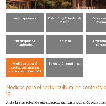
Adscripciones
Colación y Trámite de
Convocat
título
Forma
Participación
Balumba
Orientac
Académica
egres
Medidas para el
Formación continua
sector cultural en
contexto de Covid-19
Medidas para el sector cultural en contexto 
19
Ante la situación de emergencia sanitaria por el Coronaviru