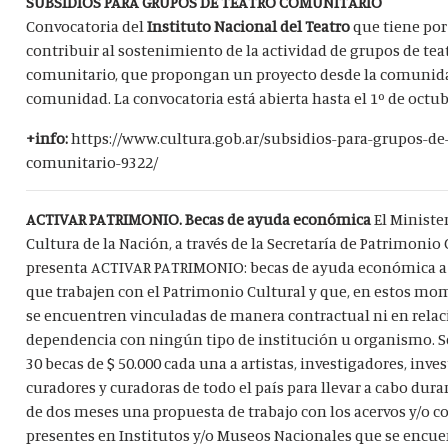
SUBSIDIOS PARA GRUPOS DE TEATRO COMUNITARIO
Convocatoria del
I
nstituto Nacional del Teatro
que tiene por
contribuir al sostenimiento de la actividad de grupos de tea
comunitario, que propongan un proyecto desde la comunida
comunidad. La convocatoria está abierta hasta el 1º de octub
+info:
https://www.cultura.gob.ar/subsidios-para-grupos-de-
comunitario-9322/
ACTIVAR PATRIMONIO. Becas de ayuda económica
El Ministe
Cultura de la Nación, a través de la Secretaría de Patrimonio 
presenta ACTIVAR PATRIMONIO: becas de ayuda económica a
que trabajen con el Patrimonio Cultural y que, en estos mo
se encuentren vinculadas de manera contractual ni en relac
dependencia con ningún tipo de institución u organismo. S
30 becas de $ 50.000 cada una a artistas, investigadores, inve
curadores y curadoras de todo el país para llevar a cabo dura
de dos meses una propuesta de trabajo con los acervos y/o c
presentes en Institutos y/o Museos Nacionales que se encue