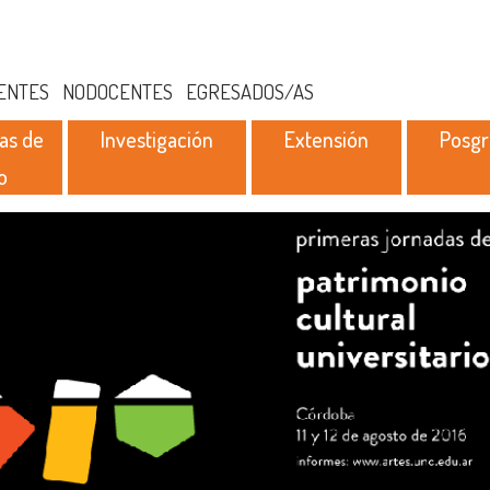
ENTES
NODOCENTES
EGRESADOS/AS
as de
Investigación
Extensión
Posg
o