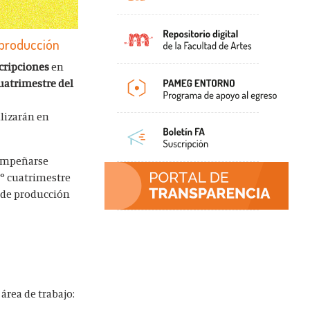
 producción
cripciones
en
uatrimestre del
alizarán en
sempeñarse
° cuatrimestre
s de producción
rea de trabajo: