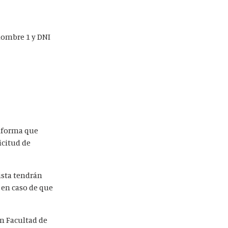
 nombre 1 y DNI
taforma que
icitud de
ista tendrán
 en caso de que
en Facultad de