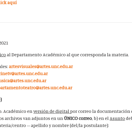
lick aquí
2021
ico
al Departamento Académico al que corresponda la materia.
ales:
artesvisuales@artes.unc.edu.ar
cinetv@artes.unc.edu.ar
sica@artes.unc.edu.ar
artamentoteatro@artes.unc.edu.ar
)
to. Académico en
versión de digital
por correo la documentación 
 los archivos van adjuntos en un
ÚNICO correo
, b) en el
Asunto
deb
teria/centro – apellido y nombre (del/la postulante):