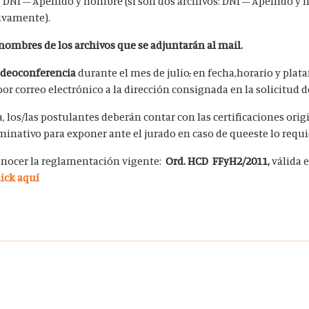
: DNI – Apellido y nombre (si son dos archivos: DNI – Apellido y
tivamente).
 nombres de los archivos que se adjuntarán al mail.
 videoconferencia
durante el mes de julio
,
en fecha,horario y plat
 correo electrónico a la dirección consignada en la solicitud d
 los/las postulantes deberán contar con las certificaciones orig
inativo para exponer ante el jurado en caso de queeste lo requi
onocer la reglamentación vigente:
Ord. HCD FFyH2/2011,
válida 
lick aquí