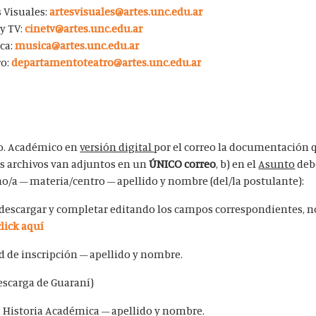
 Visuales:
artesvisuales@artes.unc.edu.ar
y TV:
cinetv@artes.unc.edu.ar
ca:
musica@artes.unc.edu.ar
ro:
departamentoteatro@artes.unc.edu.ar
to. Académico en
versión digital
por el correo la documentación 
os archivos van adjuntos en un
ÚNICO correo
, b) en el
Asunto
debe
/a – materia/centro – apellido y nombre (del/la postulante):
descargar y completar editando los campos correspondientes, no
click aquí
ud de inscripción – apellido y nombre.
escarga de Guaraní)
: Historia Académica – apellido y nombre.