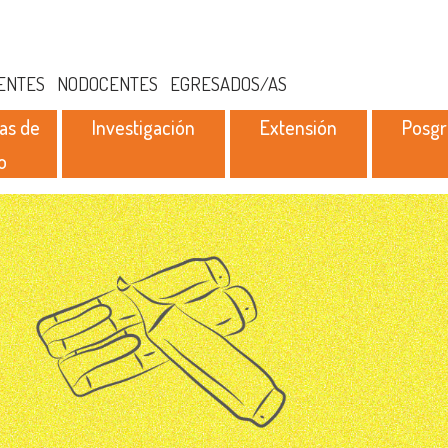
ENTES
NODOCENTES
EGRESADOS/AS
as de
Investigación
Extensión
Posg
o