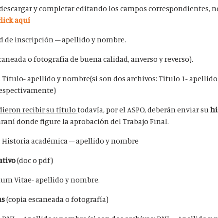
descargar y completar editando los campos correspondientes, no
click aquí
ud de inscripción – apellido y nombre.
caneada o fotografía de buena calidad, anverso y reverso).
 Título- apellido y nombre(si son dos archivos: Título 1- apellid
 respectivamente)
ieron recibir su título
todavía, por el ASPO, deberán enviar su
hi
aní donde figure la aprobación del Trabajo Final.
: Historia académica – apellido y nombre
tivo
(doc o pdf)
lum Vitae- apellido y nombre.
as
(copia escaneada o fotografía)