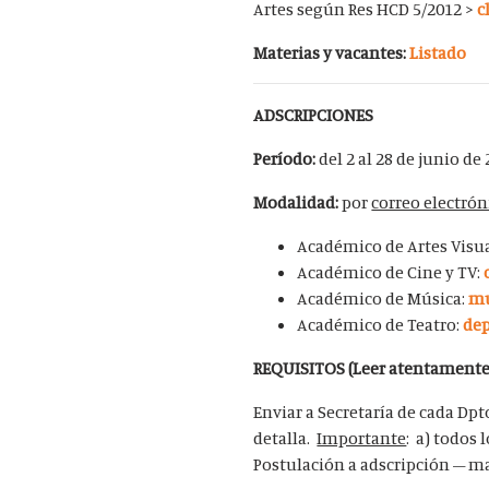
Artes según Res HCD 5/2012 >
c
Materias y vacantes:
Listado
ADSCRIPCIONES
Período:
del
2 al 28 de junio
de 
Modalidad:
por
correo electrón
Académico de Artes Visu
Académico de Cine y TV:
Académico de Música:
mu
Académico de Teatro:
dep
REQUISITOS (Leer atentamente
Enviar a Secretaría de cada Dp
detalla.
Importante
: a) todos
Postulación a adscripción – ma