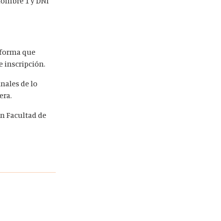
 nombre 1 y DNI
aforma que
e inscripción.
inales de lo
era.
en Facultad de