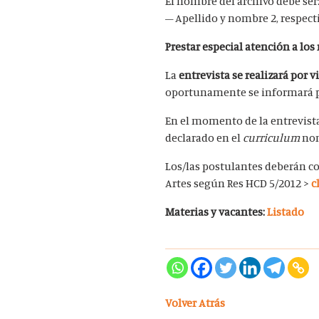
El nombre del archivo debe ser
– Apellido y nombre 2, respec
Prestar especial atención a los
La
entrevista se realizará por
oportunamente se informará por
En el momento de la entrevista,
declarado en el
curriculum
nom
Los/las postulantes deberán c
Artes según Res HCD 5/2012 >
c
Materias y vacantes:
Listado
Volver Atrás