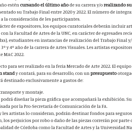
 año estén
cursando el último año
de su carrera y/o
realizando su
entado su Trabajo Final entre 2020 y 2022. El número de integra
 a la consideración de les participantes.
ácter de expositores, los equipos curatoriales deberán incluir ar
on la Facultad de Artes de la UNC, en carácter de egresades reci
s), estudiantes en instancias de realización del Trabajo Final y/
3º y 4º año de la carrera de Artes Visuales. Les artistas exposito
 de MAC 2022.
cto para ser realizado en la feria Mercado de Arte 2022. El equipo
un stand
y contará, para su desarrollo, con un
presupuesto
otorga
rá destinado exclusivamente a gastos de:
transporte y montaje.
 podrá diseñar la pieza gráfica que acompañará la exhibición. S
sada por la Pro-Secretaría de Comunicación de la FA.
l y les artistas lo consideran, podrán destinar fondos para
seguros
n, los perjuicios por robo o daño de las piezas correrán por parte
palidad de Córdoba como la Facultad de Artes y la Universidad N