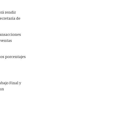
rá rendir
ecretaría de
transacciones
 ventas
los porcentajes
bajo Final y
 un