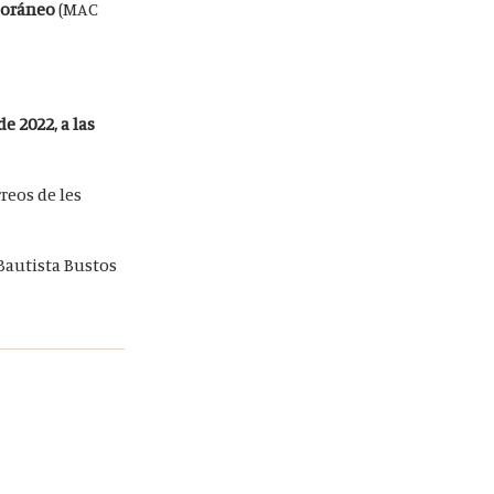
poráneo
(MAC
e 2022, a las
rreos de les
Bautista Bustos