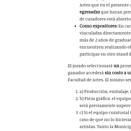
Artes que en el presente
egresadxs
que hayan pres
de curadores está abierto
Como expositores:
En car
vinculadxs directamente c
más de 2 años de graduadx
encuentren realizando el 
participar en otro stand
El jurado seleccionará
un
proye
ganador accederá
sin costo a 
Facultad de Artes. El mismo se
a)
Producción, embalaje, 
b)
Pieza gráfica:
el equipo
será previamente supervi
c) Si el equipo curatoria
caso de que no lo hiciera
artistas. Tanto la Munici