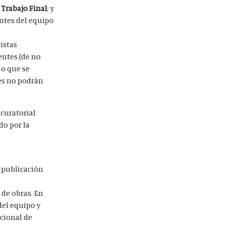
 Trabajo Final
; y
ntes del equipo
tistas
entes (de no
 o que se
res no podrán
 curatorial
do por la
u publicación
 de obras
. En
 del equipo y
acional de