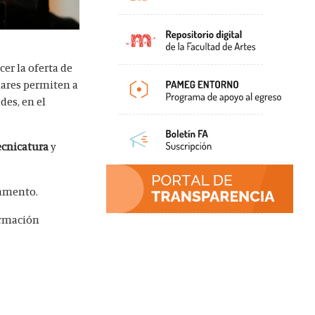
cer la oferta de
ulares permiten a
des, en el
ecnicatura
y
tamento.
ormación