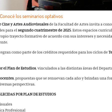
| Conocé los seminarios optativos
Cine y Artes Audiovisuales
de la Facultad de Artes invita a cono
es para el
segundo cuatrimestre de 2025
. Estos espacios curric
ropio trayecto formativo de acuerdo con sus intereses y necesida
ente.
tegran como parte de los créditos requeridos para los ciclos de
T
r el Plan de Estudios
, vinculados a las distintas áreas del Depar
docentes
, propuestas que se renuevan cada año y brindan una f
versas perspectivas.
LECIDAS POR PLAN DE ESTUDIOS
isuales
tica Profesional