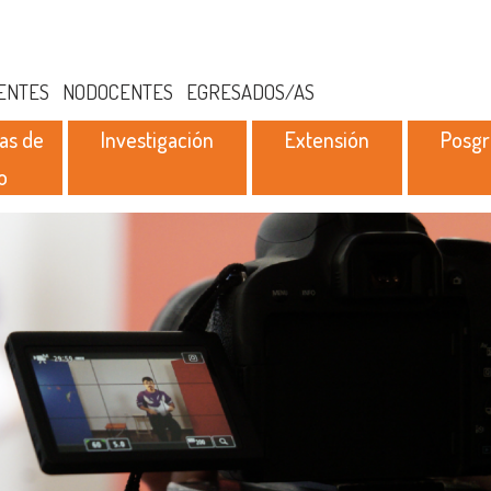
ENTES
NODOCENTES
EGRESADOS/AS
as de
Investigación
Extensión
Posg
o