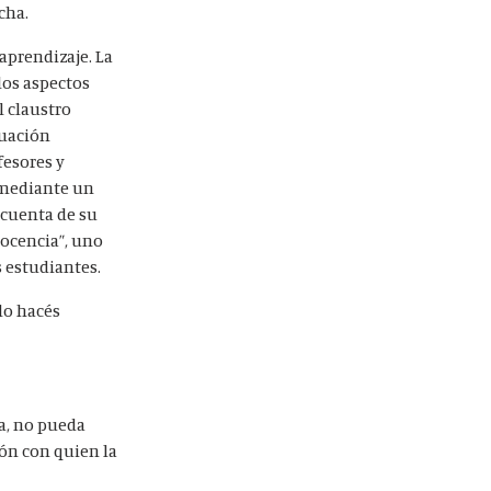
cha.
aprendizaje. La
 los aspectos
l claustro
luación
fesores y
a mediante un
 cuenta de su
ocencia”, uno
s estudiantes.
lo hacés
a, no pueda
ión con quien la