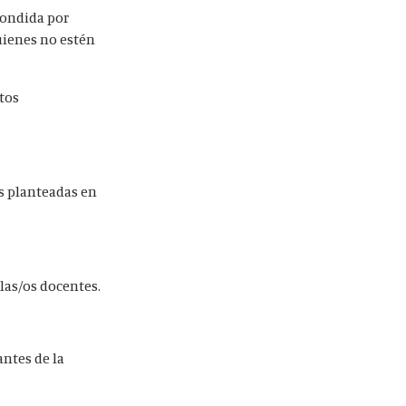
pondida por
Quienes no estén
tos
as planteadas en
las/os docentes.
antes de la