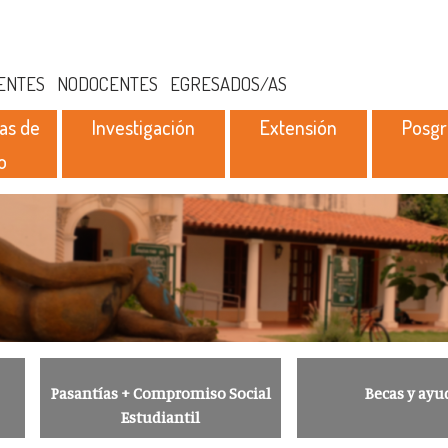
ENTES
NODOCENTES
EGRESADOS/AS
as de
Investigación
Extensión
Posg
o
Pasantías + Compromiso Social
Becas y ayu
Estudiantil