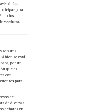
avés de las
articipar para
a en los
de veedor/a,
es son una
.
Si bien se está
iosos, por un
ión que es
tes con
ecuentes para
cesos de
ta de diversas
sos debates en