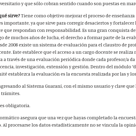
iversitario y que sólo cobran sentido cuando son puestas en mar
qué sirve?
Tiene como objetivo mejorar el proceso de enseñanza 
s importante, ya que sirve para corregir desaciertos y fortalecer
nte que respondan con responsabilidad.
Es una gran conquista de
go de muchos años de lucha, el derecho a formar parte de la eva
sde 2008 existe un sistema de evaluación para el claustro de pro
ente. Este establece que el acceso a un cargo docente se realiz
a a través de una evaluación periódica donde cada profesor/a da
ncia, investigación, extensión y gestión. Dentro del módulo “d
té establezca la evaluación es la encuesta realizada por las y lo
ngresando al Sistema Guaraní, con el mismo usuario y clave que 
 trámites.
, es obligatoria.
nformático asegura que una vez que hayas completado la encuest
. Al procesarse los datos estadísticamente no se vincula la opin