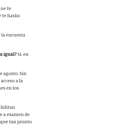
que te
e te harán
 la encuesta
ta igual?
Sí, en
de agosto. Sin
acceso a la
es en los
abilitan
rte a examen de
 que tan pronto