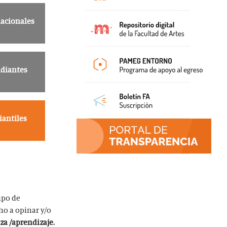
nacionales
diantes
iantiles
ipo de
ho a opinar y/o
a /aprendizaje.