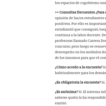
los espacios de cogobierno un
>> Consultas frecuentes
¿Para 
opinión de las/os estudiantes e
positivos. Por ello es importa
estudiantil que consiguió, lue
continua a la labor docente. De
profesoras llamado Carrera Doc
concurso, pero luego se renuev
desempeño en los módulos doce
de los insumos para que el comi
¿Cómo accedo a la encuesta?
I
habitualmente para los demás
¿Es obligatoria la encuesta?
Sí
¿Es anónima?
Sí. El sistema i
saberse quién la ha respondido
emitió.