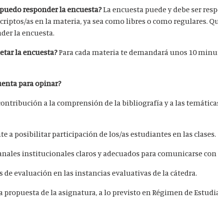
 ¿puedo responder la encuesta?
La encuesta puede y debe ser res
scriptos/as en la materia, ya sea como libres o como regulares. 
der la encuesta.
etar la encuesta?
Para cada materia te demandará unos 10 minu
uenta para opinar?
 contribución a la comprensión de la bibliografía y a las temátic
e a posibilitar participación de los/as estudiantes en las clases.
canales institucionales claros y adecuados para comunicarse con 
os de evaluación en las instancias evaluativas de la cátedra.
a propuesta de la asignatura, a lo previsto en Régimen de Estudi