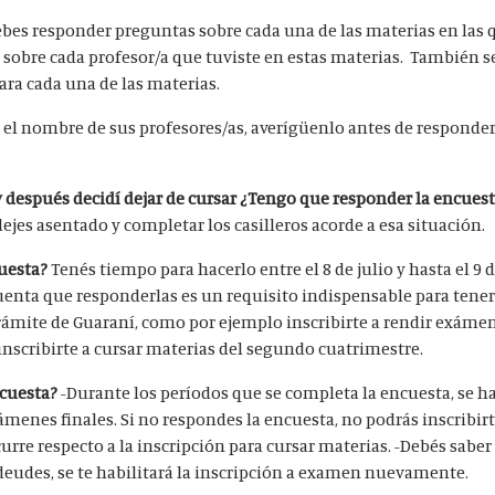
bes responder preguntas sobre cada una de las materias en las 
y sobre cada profesor/a que tuviste en estas materias. También s
ra cada una de las materias.
 el nombre de sus profesores/as, averígüenlo antes de responder
y después decidí dejar de cursar ¿Tengo que responder la encues
ejes asentado y completar los casilleros acorde a esa situación.
uesta?
Tenés tiempo para hacerlo entre el 8 de julio y hasta el 9 
enta que responderlas es un requisito indispensable para tener 
trámite de Guaraní, como por ejemplo inscribirte a rendir exámen
 inscribirte a cursar materias del segundo cuatrimestre.
ncuesta?
-Durante los períodos que se completa la encuesta, se h
ámenes finales. Si no respondes la encuesta, no podrás inscribi
re respecto a la inscripción para cursar materias.
-Debés saber
deudes, se te habilitará la inscripción a examen nuevamente.