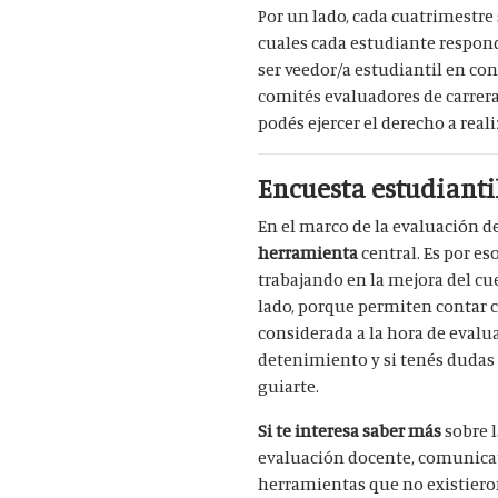
Por un lado, cada cuatrimestre 
cuales cada estudiante respond
ser veedor/a estudiantil en co
comités evaluadores de carrera 
podés ejercer el derecho a real
Encuesta estudianti
En el marco de la evaluación d
herramienta
central. Es por e
trabajando en la mejora del cu
lado, porque permiten contar c
considerada a la hora de eval
detenimiento y si tenés dudas
guiarte.
Si te interesa saber más
sobre l
evaluación docente, comunicat
herramientas que no existiero