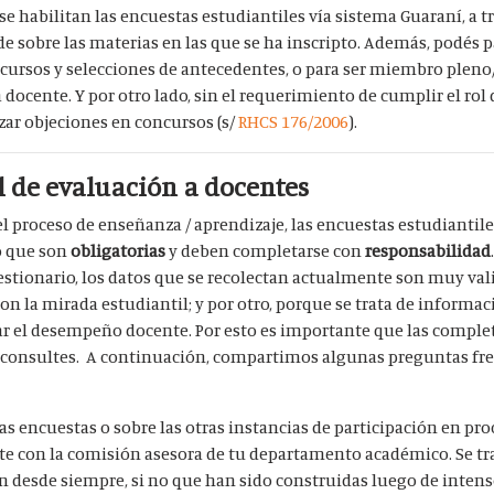
se habilitan las encuestas estudiantiles vía sistema Guaraní, a tr
e sobre las materias en las que se ha inscripto. Además, podés p
ncursos y selecciones de antecedentes, o para ser miembro pleno/
docente. Y por otro lado, sin el requerimiento de cumplir el rol 
izar objeciones en concursos (s/
RHCS 176/2006
).
l de evaluación a docentes
el proceso de enseñanza / aprendizaje, las encuestas estudiantil
so que son
obligatorias
y deben completarse con
responsabilidad
estionario, los datos que se recolectan actualmente son muy val
on la mirada estudiantil; y por otro, porque se trata de informac
uar el desempeño docente.
Por esto es importante que las comple
 consultes. A continuación, compartimos algunas preguntas fr
as encuestas o sobre las otras instancias de participación en pro
e con la comisión asesora de tu departamento académico. Se tra
n desde siempre, si no que han sido construidas luego de inten