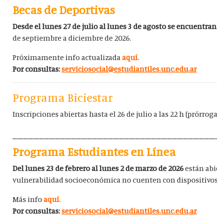
Becas de Deportivas
Desde el lunes 27 de julio al lunes 3 de agosto se encuentran
de septiembre a diciembre de 2026.
Próximamente info actualizada
aquí.
Por consultas:
serviciosocial@estudiantiles.unc.edu.ar
Programa Biciestar
Inscripciones abiertas hasta el 26 de julio a las 22 h (prórrog
______________________________________
Programa Estudiantes en Línea
Del lunes 23 de febrero al lunes 2 de marzo de 2026
están abi
vulnerabilidad socioeconómica no cuenten con dispositivos 
Más info
aquí.
Por consultas:
serviciosocial@estudiantiles.unc.edu.ar